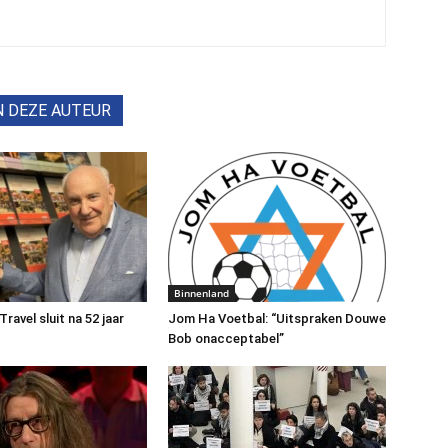
N DEZE AUTEUR
Binnenland
avel sluit na 52 jaar
Jom Ha Voetbal: “Uitspraken Douwe
Bob onacceptabel”