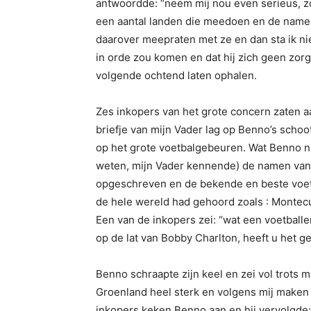
antwoordde: “neem mij nou even serieus, zo
een aantal landen die meedoen en de namen 
daarover meepraten met ze en dan sta ik nie
in orde zou komen en dat hij zich geen zor
volgende ochtend laten ophalen.
Zes inkopers van het grote concern zaten aa
briefje van mijn Vader lag op Benno’s sch
op het grote voetbalgebeuren. Wat Benno ni
weten, mijn Vader kennende) de namen van
opgeschreven en de bekende en beste voet
de hele wereld had gehoord zoals : Montecu
Een van de inkopers zei: “wat een voetball
op de lat van Bobby Charlton, heeft u het ge
Benno schraapte zijn keel en zei vol trots m
Groenland heel sterk en volgens mij maken 
inkopers keken Benno aan en hij vervolgde: