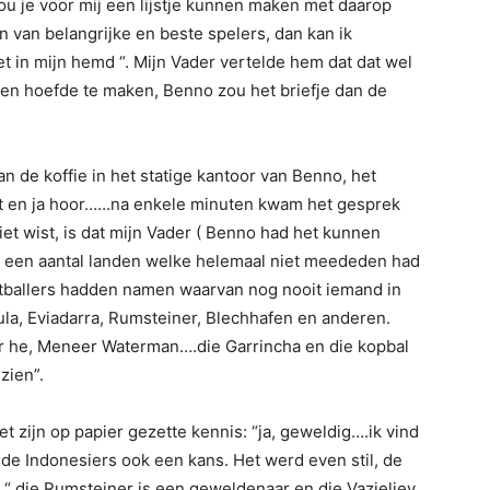
u je voor mij een lijstje kunnen maken met daarop
van belangrijke en beste spelers, dan kan ik
t in mijn hemd “. Mijn Vader vertelde hem dat dat wel
gen hoefde te maken, Benno zou het briefje dan de
n de koffie in het statige kantoor van Benno, het
oot en ja hoor……na enkele minuten kwam het gesprek
et wist, is dat mijn Vader ( Benno had het kunnen
 een aantal landen welke helemaal niet meededen had
ballers hadden namen waarvan nog nooit iemand in
la, Eviadarra, Rumsteiner, Blechhafen en anderen.
er he, Meneer Waterman….die Garrincha en die kopbal
zien”.
et zijn op papier gezette kennis: “ja, geweldig….ik vind
de Indonesiers ook een kans. Het werd even stil, de
 “ die Rumsteiner is een geweldenaar en die Vazieljev