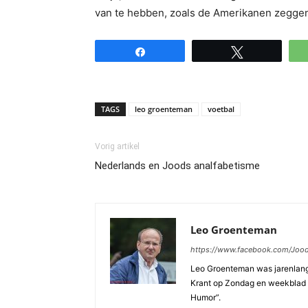
van te hebben, zoals de Amerikanen zeggen:
Share
Tweet
TAGS
leo groenteman
voetbal
Vorig artikel
Nederlands en Joods analfabetisme
Leo Groenteman
https://www.facebook.com/Jo
Leo Groenteman was jarenlang 
Krant op Zondag en weekblad 
Humor”.