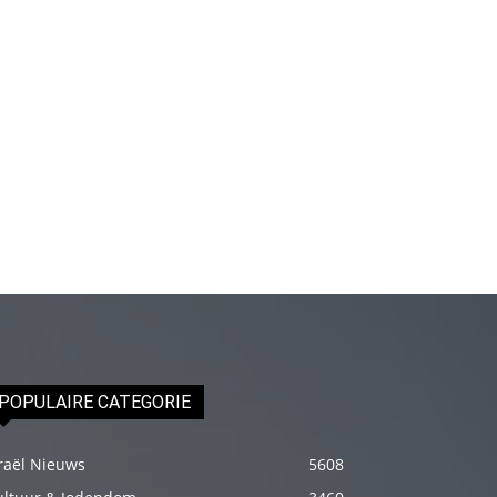
fakat
böylesini
uzun
zamandır
görmemiştir
hd
porno
Olgun
bir
kadının
evine
paket
attıktan
POPULAIRE CATEGORIE
sonra
kadının
raël Nieuws
5608
kendisine