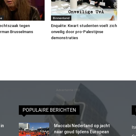
me
Binnenland
rechtszaak tegen
Enquête: Kwart studenten voelt zich
erman Brusselmans
onveilig door pro-Palestijnse
demonstraties
Advertentie (11)
POPULAIRE BERICHTEN
in
Maccabi Nederland op jacht
Is
naar goud tijdens European