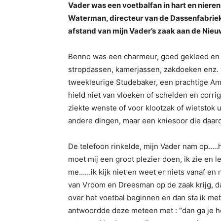
Vader was een voetbalfan in hart en nieren,
Waterman, directeur van de Dassenfabrie
afstand van mijn Vader’s zaak aan de Nie
Benno was een charmeur, goed gekleed en s
stropdassen, kamerjassen, zakdoeken enz. 
tweekleurige Studebaker, een prachtige Ame
hield niet van vloeken of schelden en corri
ziekte wenste of voor klootzak of wietstok
andere dingen, maar een kniesoor die daaro
De telefoon rinkelde, mijn Vader nam op…..h
moet mij een groot plezier doen, ik zie en l
me……ik kijk niet en weet er niets vanaf en 
van Vroom en Dreesman op de zaak krijg, dat
over het voetbal beginnen en dan sta ik me
antwoordde deze meteen met : “dan ga je h