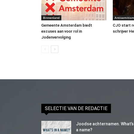
Binnenland
Antisemitis
Gemeente Amsterdam biedt
CJO start 
excuses aan voor rol in
schrijver H
Jodenvervolging
SELECTIE VAN DE REDACTIE
Joodse achternamen. What’s 
a name?