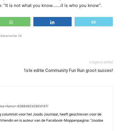
 “It is not what you know…….it is who you know”.
WhatsApp
Share
Email
Advertentie (4)
Volgend artikel
1ste editie Community Fun Run groot succes!
odse-Humor-638848242804147/
columnist voor het Joods Journaal, heeft geschreven voor de
Vriendin en is auteur van de Facebook-Moppenpagina: “Joodse