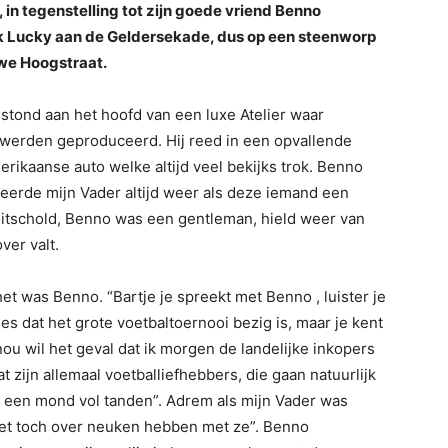
 in tegenstelling tot zijn goede vriend Benno
k Lucky aan de Geldersekade, dus op een steenworp
uwe Hoogstraat.
tond aan het hoofd van een luxe Atelier waar
werden geproduceerd. Hij reed in een opvallende
rikaanse auto welke altijd veel bekijks trok. Benno
geerde mijn Vader altijd weer als deze iemand een
 uitschold, Benno was een gentleman, hield weer van
ver valt.
et was Benno. “Bartje je spreekt met Benno , luister je
ees dat het grote voetbaltoernooi bezig is, maar je kent
nou wil het geval dat ik morgen de landelijke inkopers
 zijn allemaal voetballiefhebbers, die gaan natuurlijk
t een mond vol tanden”. Adrem als mijn Vader was
et toch over neuken hebben met ze”. Benno