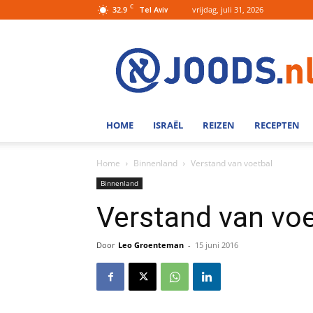
C
32.9
vrijdag, juli 31, 2026
Tel Aviv
Joods.nl:
Nieuws
uit
Joods
Nederland
en
HOME
ISRAËL
REIZEN
RECEPTEN
Israel
Home
Binnenland
Verstand van voetbal
Binnenland
Verstand van voe
Door
Leo Groenteman
-
15 juni 2016