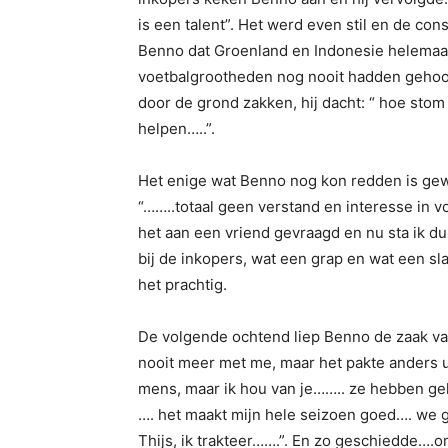
is een talent”. Het werd even stil en de co
Benno dat Groenland en Indonesie helemaa
voetbalgrootheden nog nooit hadden gehoord.
door de grond zakken, hij dacht: “ hoe stom k
helpen…..”.
Het enige wat Benno nog kon redden is gewo
“……..totaal geen verstand en interesse in v
het aan een vriend gevraagd en nu sta ik du
bij de inkopers, wat een grap en wat een 
het prachtig.
De volgende ochtend liep Benno de zaak van
nooit meer met me, maar het pakte anders ui
mens, maar ik hou van je…….. ze hebben gel
…. het maakt mijn hele seizoen goed…. we g
Thijs, ik trakteer…….”. En zo geschiedde….o