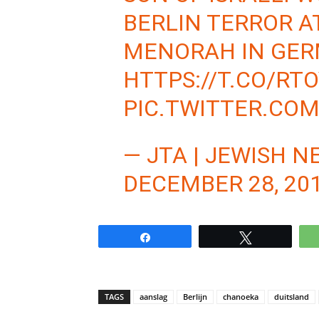
BERLIN TERROR A
MENORAH IN GER
HTTPS://T.CO/RT
PIC.TWITTER.CO
— JTA | JEWISH 
DECEMBER 28, 20
Share
Tweet
TAGS
aanslag
Berlijn
chanoeka
duitsland