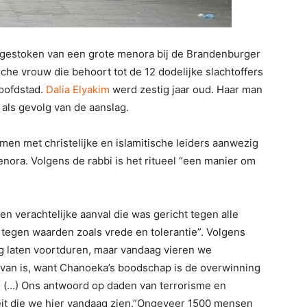
aangestoken van een grote menora bij de Brandenburger
sche vrouw die behoort tot de 12 dodelijke slachtoffers
hoofdstad.
Dalia Elyakim
werd zestig jaar oud. Haar man
als gevolg van de aanslag.
men met christelijke en islamitische leiders aanwezig
nora. Volgens de rabbi is het ritueel “een manier om
n verachtelijke aanval die was gericht tegen alle
 tegen waarden zoals vrede en tolerantie”. Volgens
ig laten voortduren, maar vandaag vieren we
van is, want Chanoeka’s boodschap is de overwinning
s. (…) Ons antwoord op daden van terrorisme en
eit die we hier vandaag zien.”Ongeveer 1500 mensen