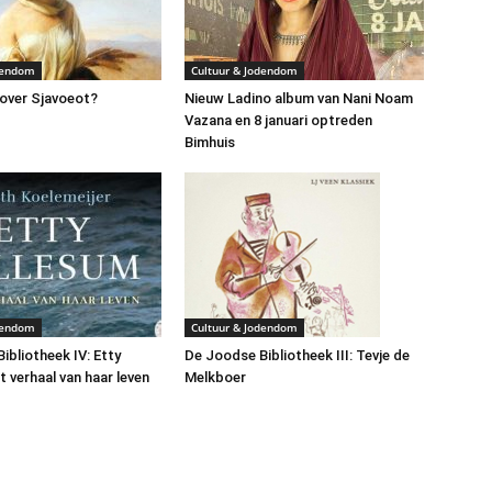
dendom
Cultuur & Jodendom
over Sjavoeot?
Nieuw Ladino album van Nani Noam
Vazana en 8 januari optreden
Bimhuis
dendom
Cultuur & Jodendom
ibliotheek IV: Etty
De Joodse Bibliotheek III: Tevje de
t verhaal van haar leven
Melkboer