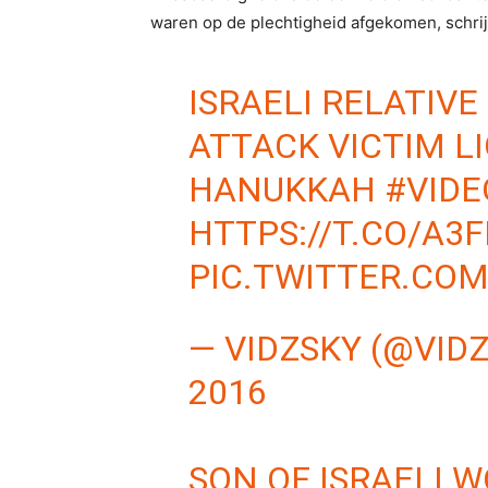
waren op de plechtigheid afgekomen, schrij
ISRAELI RELATIVE
ATTACK VICTIM 
HANUKKAH
#VIDE
HTTPS://T.CO/A3
PIC.TWITTER.CO
— VIDZSKY (@VID
2016
SON OF ISRAELI 