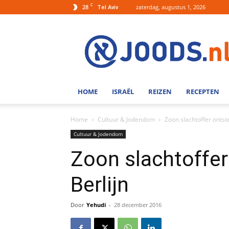
C
28
zaterdag, augustus 1, 2026
Tel Aviv
Joods.nl:
Nieuws
uit
Joods
Nederland
en
HOME
ISRAËL
REIZEN
RECEPTEN
Israel
Home
Cultuur & Jodendom
Zoon slachtoffer ontst
Cultuur & Jodendom
Zoon slachtoffer
Berlijn
Door
Yehudi
-
28 december 2016