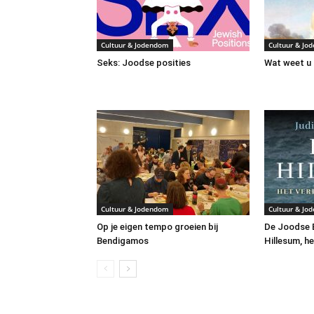
Cultuur & Jodendom
Cultuur & Jo
Seks: Joodse posities
Wat weet u 
Cultuur & Jodendom
Cultuur & Jo
Op je eigen tempo groeien bij
De Joodse B
Bendigamos
Hillesum, he