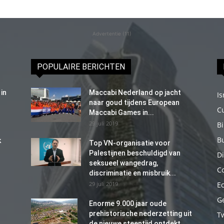
Advertentie (11)
POPULAIRE BERICHTEN
in
Maccabi Nederland op jacht
Is
naar goud tijdens European
C
Maccabi Games in...
29 juli 2019
B
B
k
Top VN-organisatie voor
Palestijnen beschuldigd van
Di
seksueel wangedrag,
C
discriminatie en misbruik...
29 juli 2019
E
G
Enorme 9.000 jaar oude
prehistorische nederzetting uit
T
de nieuwe steentijd ontdekt...