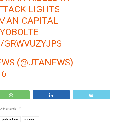
TTACK LIGHTS
MAN CAPITAL
OYOBOLTE
M/GRWVUZYJPS
NEWS (@JTANEWS)
16
WhatsApp
Share
Email
Advertentie (4)
jodendom
menora