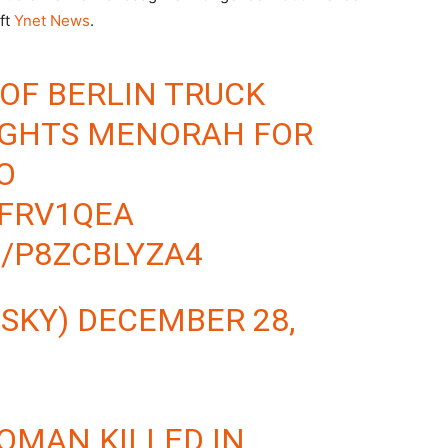
ft
Ynet News
.
 OF BERLIN TRUCK
LIGHTS MENORAH FOR
O
FFRV1QEA
M/P8ZCBLYZA4
ZSKY)
DECEMBER 28,
WOMAN KILLED IN