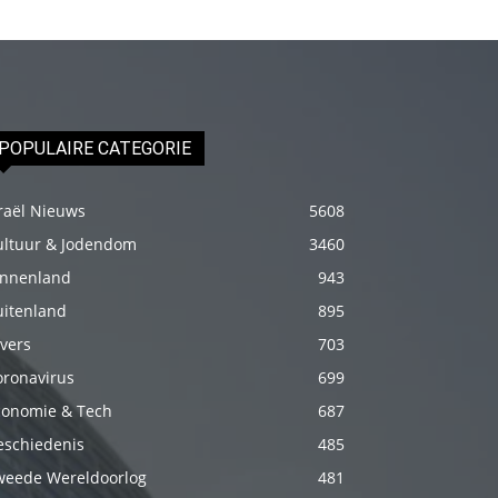
fakat
böylesini
uzun
zamandır
görmemiştir
POPULAIRE CATEGORIE
hd
porno
raël Nieuws
5608
Olgun
ultuur & Jodendom
3460
bir
innenland
943
kadının
uitenland
895
evine
vers
703
paket
oronavirus
699
attıktan
conomie & Tech
687
sonra
eschiedenis
485
kadının
weede Wereldoorlog
481
kendisine