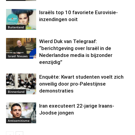
Israëls top 10 favoriete Eurovisie-
inzendingen ooit
Buitenland
Wierd Duk van Telegraaf:
“berichtgeving over Israël in de
Nederlandse media is bijzonder
Israël Nieuws
eenzijdig”
Enquête: Kwart studenten voelt zich
onveilig door pro-Palestijnse
demonstraties
Binnenland
Iran executeert 22-jarige Iraans-
Joodse jongen
Antisemitisme