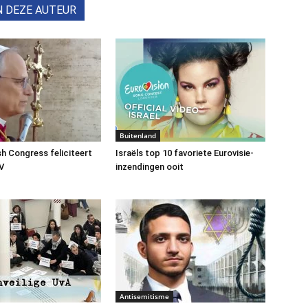
N DEZE AUTEUR
Buitenland
h Congress feliciteert
Israëls top 10 favoriete Eurovisie-
V
inzendingen ooit
Antisemitisme