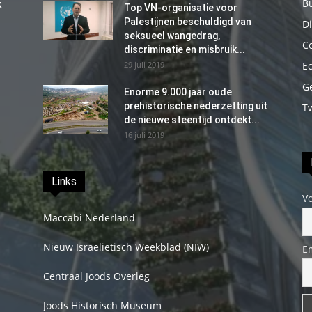
B
k
Top VN-organisatie voor
Palestijnen beschuldigd van
Di
seksueel wangedrag,
C
discriminatie en misbruik...
29 juli 2019
E
G
Enorme 9.000 jaar oude
prehistorische nederzetting uit
T
de nieuwe steentijd ontdekt...
16 juli 2019
Links
V
Maccabi Nederland
Nieuw Israelietisch Weekblad (NIW)
E
Centraal Joods Overleg
Joods Historisch Museum