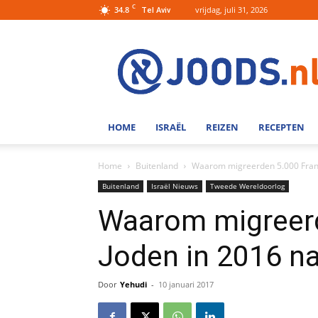
C
34.8
vrijdag, juli 31, 2026
Tel Aviv
Joods.nl:
Nieuws
uit
Joods
Nederland
en
HOME
ISRAËL
REIZEN
RECEPTEN
Israel
Home
Buitenland
Waarom migreerden 5.000 Franse
Buitenland
Israël Nieuws
Tweede Wereldoorlog
Waarom migreerd
Joden in 2016 na
Door
Yehudi
-
10 januari 2017