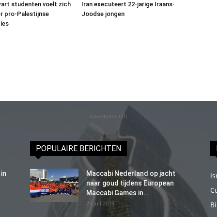
art studenten voelt zich
Iran executeert 22-jarige Iraans-
or pro-Palestijnse
Joodse jongen
ies
Advertentie (11)
POPULAIRE BERICHTEN
in
Maccabi Nederland op jacht
Is
naar goud tijdens European
C
Maccabi Games in...
29 juli 2019
B