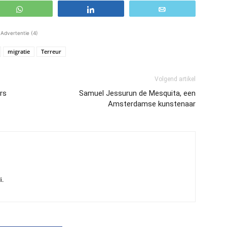
WhatsApp
Share
Email
Advertentie (4)
migratie
Terreur
Volgend artikel
rs
Samuel Jessurun de Mesquita, een
Amsterdamse kunstenaar
i.