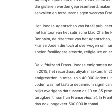
die gisteren werden gepresenteerd, maken d
aanvallen en terreuraanslagen waarvan Fra
Het Joodse Agentschap van Israël publicee
het kantoor van het satirische blad Charli
Benhaim, de directeur van het Agentschap, 
Franse Joden die toch al overwogen om hun 
spelen familiegerelateerde, religieuze en e
De vijfduizend Frans-Joodse emigranten naa
in 2015, het recordjaar, aliyah maakten. In
emigreerden in totaal zo’n 40.000 Joden uit
Joden was het laatste decennium significant
blijkt overigens dat tussen de 10 en 35 pro
terugkeert naar hun Franse
Heimat
. In Fra
dan ook, ongeveer 500.000 in totaal.