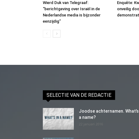
Wierd Duk van Telegraaf:
Enquête: Kw
“berichtgeving over Israël in de
onveilig do
Nederlandse media is bijzonder
demonstrat
eenzijdig”
SELECTIE VAN DE REDACTIE
Joodse achternamen. What’s 
a name?
22 januari 2016