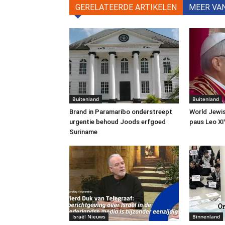
GERELATEERDE ARTIKELEN
MEER VA
Buitenland
Buitenland
Brand in Paramaribo onderstreept
World Jewis
urgentie behoud Joods erfgoed
paus Leo XI
Suriname
Israël Nieuws
Binnenland