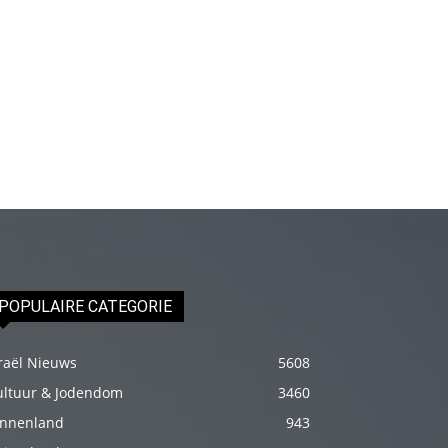
genç
adam
boş
zamanlarında
kuryecilik
yaparak
harçlığını
çıkarmaktadır
türk
porno
Gün
POPULAIRE CATEGORIE
içerisinde
binbir
raël Nieuws
5608
çeşit
ultuur & Jodendom
3460
insanla
innenland
943
karşılaşır