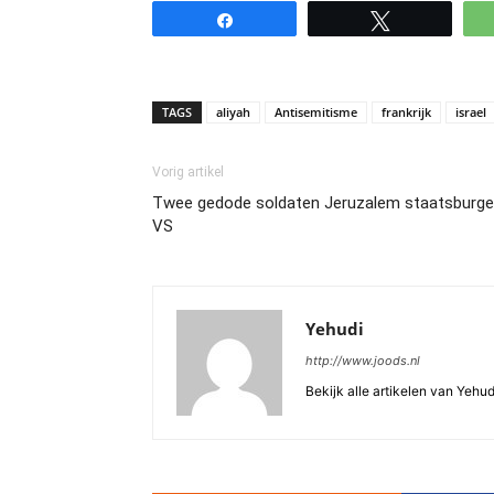
Share
Tweet
TAGS
aliyah
Antisemitisme
frankrijk
israel
Vorig artikel
Twee gedode soldaten Jeruzalem staatsburge
VS
Yehudi
http://www.joods.nl
Bekijk alle artikelen van Yehud