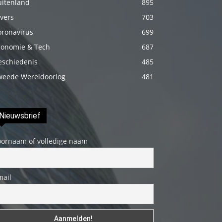
uitenland
895
fakat
vers
703
böylesini
oronavirus
699
uzun
conomie & Tech
687
zamandır
eschiedenis
485
görmemiştir
weede Wereldoorlog
481
hd
porno
Olgun
Nieuwsbrief
bir
kadının
oornaam of volledige naam
evine
paket
attıktan
mail
sonra
kadının
kendisine