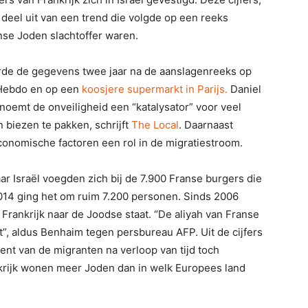
eel uit van een trend die volgde op een reeks
nse Joden slachtoffer waren.
rde de gegevens twee jaar na de aanslagenreeks op
e Hebdo en op een
koosjere supermarkt in Parijs.
Daniel
noemt de onveiligheid een “katalysator” voor veel
biezen te pakken, schrijft
The Local
. Daarnaast
conomische factoren een rol in de migratiestroom.
r Israël voegden zich bij de 7.900 Franse burgers die
 2014 ging het om ruim 7.200 personen. Sinds 2006
 Frankrijk naar de Joodse staat. “De aliyah van Franse
”, aldus Benhaim tegen persbureau AFP. Uit de cijfers
cent van de migranten na verloop van tijd toch
nkrijk wonen meer Joden dan in welk Europees land