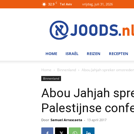
C
32.9
vrijdag, juli 31, 2026
Tel Aviv
Joods.nl:
Nieuws
uit
Joods
Nederland
en
HOME
ISRAËL
REIZEN
RECEPTEN
Israel
Home
Binnenland
Abou Jahjah spreker omstreden
Binnenland
Abou Jahjah spr
Palestijnse conf
Door
Samuel Arrascaeta
-
13 april 2017