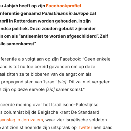
 Jahjah heeft op zijn
Facebookprofiel
 conferentie genaamd
Palestinians in Europe
zal
pril in Rotterdam worden gehouden. In zijn
landse politiek. Deze zouden gebukt zijn onder
jn om als “antisemiet te worden afgeschilderd”. Zelf
olle samenkomst”.
nferentie als volgt aan op zijn Facebook: “Geen enkele
rland is tot nu toe bereid gevonden om op deze
al zitten ze te bibberen van de angst om als
 propagandisten van ‘Israel’
[sic]
. Dit zal niet vergeten
s zijn op deze eervole
[sic]
samenkomst.”
ceerde mening over het Israëlische-Palestijnse
s columnist bij de Belgische krant De Standaard
aanslag in Jeruzalem
, waar vier Israëlische soldaten
antizionist noemde zijn uitspraak op
Twitter
een daad