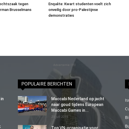
rechtszaak tegen
Enquête: Kwart studenten voelt zich
erman Brusselmans
onveilig door pro-Palestijnse
demonstraties
Advertentie (11)
POPULAIRE BERICHTEN
in
Maccabi Nederland op jacht
Is
naar goud tijdens European
C
Maccabi Games in...
29 juli 2019
B
B
k
Top VN-organisatie voor