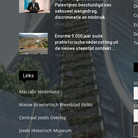
Palestijnen beschuldigd van
Di
seksueel wangedrag,
C
discriminatie en misbruik...
29 juli 2019
E
G
Enorme 9.000 jaar oude
prehistorische nederzetting uit
T
de nieuwe steentijd ontdekt...
16 juli 2019
Links
V
Maccabi Nederland
Nieuw Israelietisch Weekblad (NIW)
E
Centraal Joods Overleg
Joods Historisch Museum