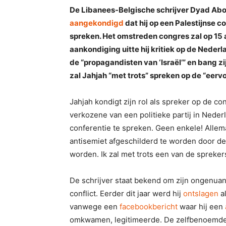
De Libanees-Belgische schrijver Dyad Abou
aangekondigd
dat hij op een Palestijnse
spreken. Het omstreden congres zal op 15 a
aankondiging uitte hij kritiek op de Neder
de “propagandisten van ‘Israël’” en bang zi
zal Jahjah “met trots” spreken op de “eerv
Jahjah kondigt zijn rol als spreker op de co
verkozene van een politieke partij in Nede
conferentie te spreken. Geen enkele! Allema
antisemiet afgeschilderd te worden door de
worden. Ik zal met trots een van de spreker
De schrijver staat bekend om zijn ongenuan
conflict. Eerder dit jaar werd hij
ontslagen
al
vanwege een
facebookbericht
waar hij een
omkwamen, legitimeerde. De zelfbenoemde 