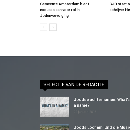
Gemeente Amsterdam biedt
CJO start 
excuses aan voor rol in
schrijver H
Jodenvervolging
SELECTIE VAN DE REDACTIE
Joodse achternamen. What’s 
a name?
22 januari 2016
Joods Lochem: Und die Musi