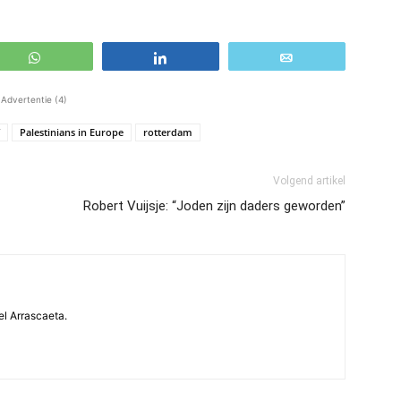
WhatsApp
Share
Email
Advertentie (4)
Palestinians in Europe
rotterdam
Volgend artikel
Robert Vuijsje: “Joden zijn daders geworden”
el Arrascaeta.