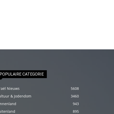
genç
adam
boş
zamanlarında
kuryecilik
yaparak
harçlığını
çıkarmaktadır
türk
porno
POPULAIRE CATEGORIE
Gün
içerisinde
raël Nieuws
5608
binbir
ultuur & Jodendom
3460
çeşit
innenland
943
insanla
karşılaşır
uitenland
895