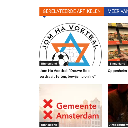
GERELATEERDE ARTIKELEN
MEER VA
Binnenland
Binnenland
Jom Ha Voetbal: “Douwe Bob
Oppenheim Tr
verdraait feiten, bewijs nu online”
Binnenland
Antisemitis