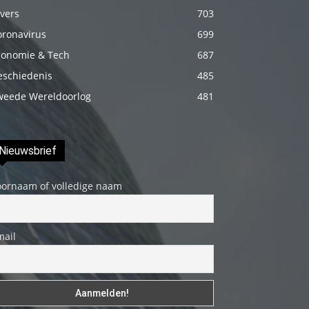
fakat
vers
703
böylesini
oronavirus
699
uzun
conomie & Tech
687
zamandır
eschiedenis
485
görmemiştir
weede Wereldoorlog
481
hd
porno
Olgun
Nieuwsbrief
bir
kadının
oornaam of volledige naam
evine
paket
mail
attıktan
sonra
kadının
kendisine