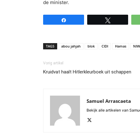
de minister.
Share
Tweet
TAGS
abou jahjah
blok
CIDI
Hamas
NIW
Vorig artikel
Kruidvat haalt Hitlerkleurboek uit schappen
Samuel Arrascaeta
Bekijk alle artikelen van Samu