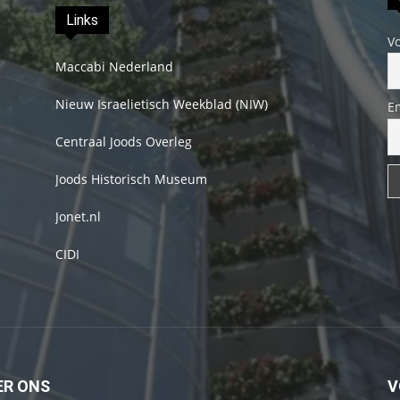
Links
V
Maccabi Nederland
Nieuw Israelietisch Weekblad (NIW)
E
Centraal Joods Overleg
Joods Historisch Museum
Jonet.nl
CIDI
ER ONS
V