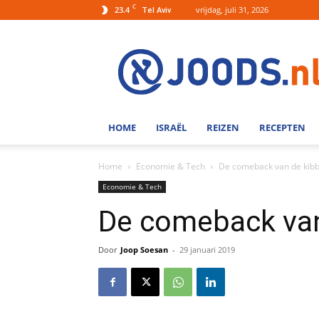
C
23.4
vrijdag, juli 31, 2026
Tel Aviv
Joods.nl:
Nieuws
uit
Joods
Nederland
en
HOME
ISRAËL
REIZEN
RECEPTEN
Israel
Home
Economie & Tech
De comeback van de kib
Economie & Tech
De comeback van
Door
Joop Soesan
-
29 januari 2019