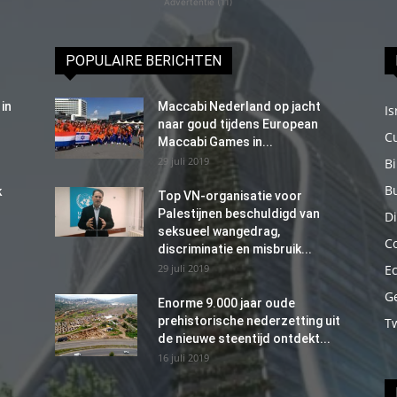
Advertentie (11)
POPULAIRE BERICHTEN
in
Maccabi Nederland op jacht
Is
naar goud tijdens European
C
Maccabi Games in...
29 juli 2019
B
B
k
Top VN-organisatie voor
Palestijnen beschuldigd van
Di
seksueel wangedrag,
C
discriminatie en misbruik...
29 juli 2019
E
G
Enorme 9.000 jaar oude
prehistorische nederzetting uit
T
de nieuwe steentijd ontdekt...
16 juli 2019