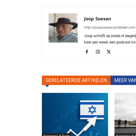
Joop Soesan
http://joopsoesan.podbean.com
Joop schrijft op joods.nl dagel
keer per week een podcast ove
GERELATEERDE ARTIKELEN
MEER VA
Economie & Tech
Economie & 