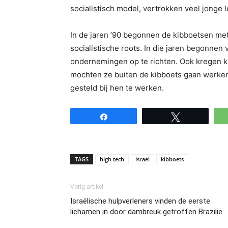
socialistisch model, vertrokken veel jonge 
In de jaren ’90 begonnen de kibboetsen me
socialistische roots. In die jaren begonnen 
ondernemingen op te richten. Ook kregen k
mochten ze buiten de kibboets gaan werken
gesteld bij hen te werken.
Share
Tweet
TAGS
high tech
israel
kibboets
Vorig artikel
Israëlische hulpverleners vinden de eerste
lichamen in door dambreuk getroffen Brazilië