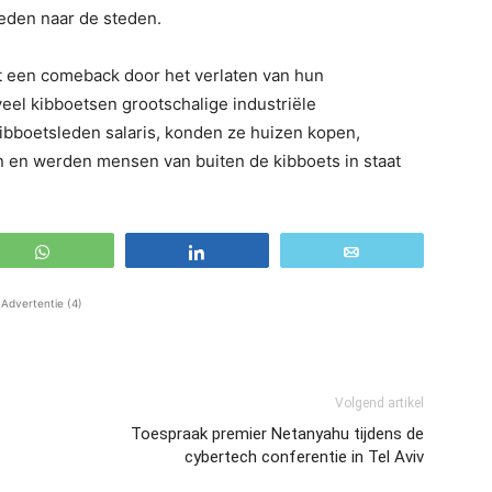
leden naar de steden.
t een comeback door het verlaten van hun
veel kibboetsen grootschalige industriële
ibboetsleden salaris, konden ze huizen kopen,
 en werden mensen van buiten de kibboets in staat
WhatsApp
Share
Email
Advertentie (4)
Volgend artikel
Toespraak premier Netanyahu tijdens de
cybertech conferentie in Tel Aviv