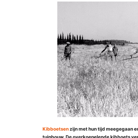
Kibboetsen
zijn met hun tijd meegegaan en
tuinbouw.
De overkoepelende kibboets ver