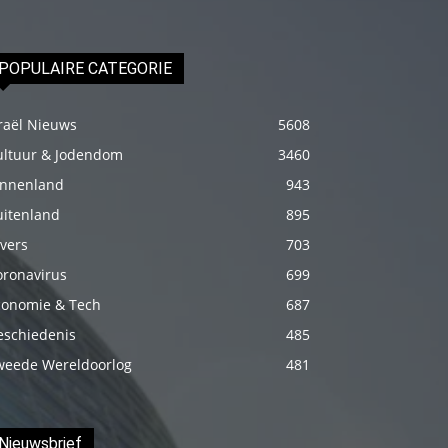
genç
adam
POPULAIRE CATEGORIE
boş
zamanlarında
raël Nieuws
5608
kuryecilik
ultuur & Jodendom
3460
yaparak
harçlığını
innenland
943
çıkarmaktadır
uitenland
895
türk
vers
703
porno
oronavirus
699
Gün
conomie & Tech
687
içerisinde
eschiedenis
485
binbir
weede Wereldoorlog
481
çeşit
insanla
karşılaşır
Nieuwsbrief