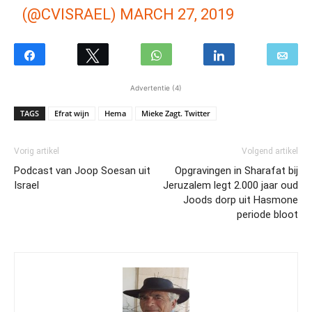
(@CVISRAEL)
MARCH 27, 2019
Advertentie (4)
TAGS
Efrat wijn
Hema
Mieke Zagt. Twitter
Vorig artikel
Volgend artikel
Podcast van Joop Soesan uit
Opgravingen in Sharafat bij
Israel
Jeruzalem legt 2.000 jaar oud
Joods dorp uit Hasmone
periode bloot