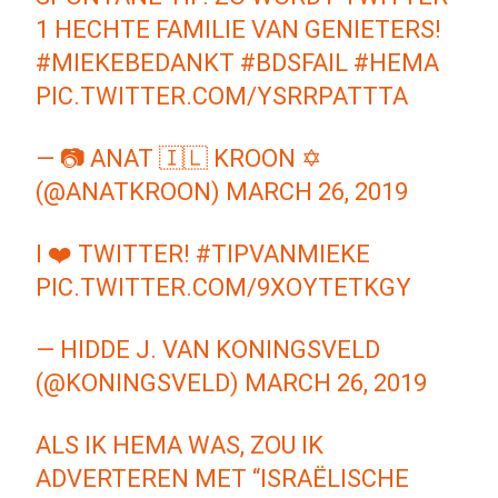
1 HECHTE FAMILIE VAN GENIETERS!
#MIEKEBEDANKT
#BDSFAIL
#HEMA
PIC.TWITTER.COM/YSRRPATTTA
— 📷 ANAT 🇮🇱 KROON ✡️
(@ANATKROON)
MARCH 26, 2019
I ❤️ TWITTER!
#TIPVANMIEKE
PIC.TWITTER.COM/9XOYTETKGY
— HIDDE J. VAN KONINGSVELD
(@KONINGSVELD)
MARCH 26, 2019
ALS IK HEMA WAS, ZOU IK
ADVERTEREN MET “ISRAËLISCHE