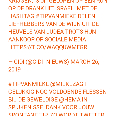
KRIJGEN, IS UITGELOPEN OP EEN RUN
OP DE DRANK UIT ISRAEL. MET DE
HASHTAG
#TIPVANMIEKE
DELEN
LIEFHEBBERS VAN DE WIJN UIT DE
HEUVELS VAN JUDEA TROTS HUN
AANKOOP OP SOCIALE MEDIA
HTTPS://T.CO/WAQQUWMFGR
— CIDI (@CIDI_NIEUWS)
MARCH 26,
2019
#TIPVANMIEKE
@MIEKEZAGT
GELUKKIG NOG VOLDOENDE FLESSEN
BIJ DE GEWELDIGE
@HEMA
IN
SPIJKENISSE. DANK VOOR JOUW
SPONTANE TIP. ZO WORDT TWITTER