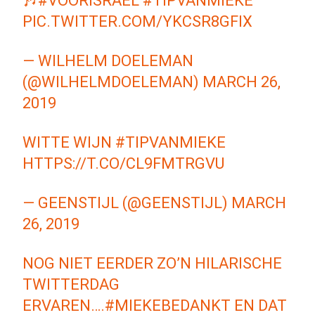
🎶
#VÓÓRISRAËL
#TIPVANMIEKE
PIC.TWITTER.COM/YKCSR8GFIX
— WILHELM DOELEMAN
(@WILHELMDOELEMAN)
MARCH 26,
2019
WITTE WIJN
#TIPVANMIEKE
HTTPS://T.CO/CL9FMTRGVU
— GEENSTIJL (@GEENSTIJL)
MARCH
26, 2019
NOG NIET EERDER ZO’N HILARISCHE
TWITTERDAG
ERVAREN….
#MIEKEBEDANKT
EN DAT