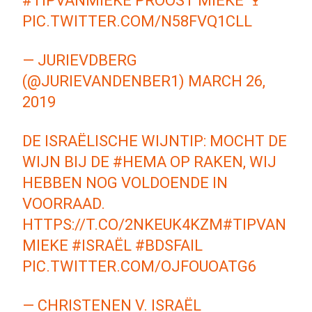
#TIPVANMIEKE
PROOST MIEKE 🍷
PIC.TWITTER.COM/N58FVQ1CLL
— JURIEVDBERG
(@JURIEVANDENBER1)
MARCH 26,
2019
DE ISRAËLISCHE WIJNTIP: MOCHT DE
WIJN BIJ DE
#HEMA
OP RAKEN, WIJ
HEBBEN NOG VOLDOENDE IN
VOORRAAD.
HTTPS://T.CO/2NKEUK4KZM
#TIPVAN
MIEKE
#ISRAËL
#BDSFAIL
PIC.TWITTER.COM/OJFOUOATG6
— CHRISTENEN V. ISRAËL