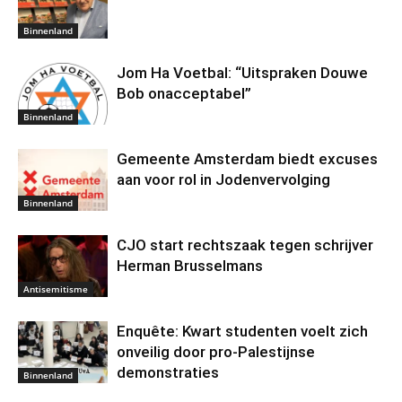
Binnenland
Jom Ha Voetbal: “Uitspraken Douwe
Bob onacceptabel”
Binnenland
Gemeente Amsterdam biedt excuses
aan voor rol in Jodenvervolging
Binnenland
CJO start rechtszaak tegen schrijver
Herman Brusselmans
Antisemitisme
Enquête: Kwart studenten voelt zich
onveilig door pro-Palestijnse
demonstraties
Binnenland