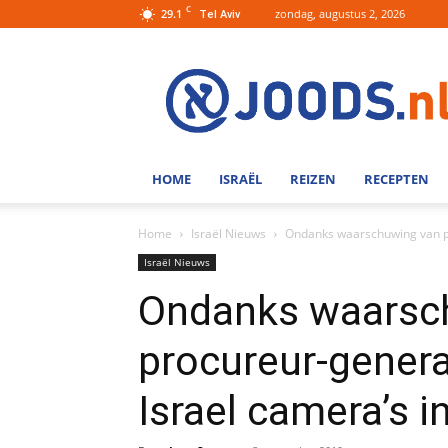
C
29.1
zondag, augustus 2, 2026
Tel Aviv
Joods.nl:
Nieuws
uit
Joods
Nederland
en
HOME
ISRAËL
REIZEN
RECEPTEN
Israel
Home
Israël Nieuws
Ondanks waarschuwing van pr
Israël Nieuws
Ondanks waarsc
procureur-genera
Israel camera’s 