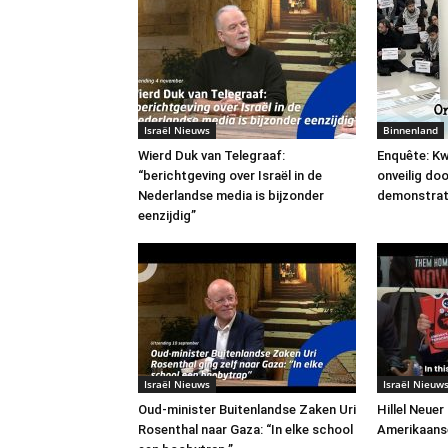
Israël Nieuws
Binnenland
Wierd Duk van Telegraaf:
Enquête: Kw
“berichtgeving over Israël in de
onveilig do
Nederlandse media is bijzonder
demonstrat
eenzijdig”
Israël Nieuws
Israël Nieuw
Oud-minister Buitenlandse Zaken Uri
Hillel Neuer
Rosenthal naar Gaza: “In elke school
Amerikaans