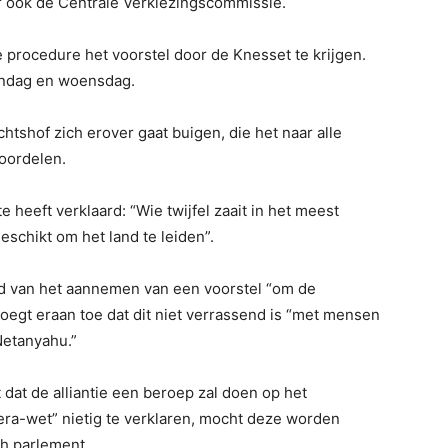
r ook de Centrale Verkiezingscommissie.
 procedure het voorstel door de Knesset te krijgen.
ndag en woensdag.
tshof zich erover gaat buigen, die het naar alle
eoordelen.
 heeft verklaard: “Wie twijfel zaait in het meest
eschikt om het land te leiden”.
d van het aannemen van een voorstel “om de
voegt eraan toe dat dit niet verrassend is “met mensen
Netanyahu.”
dat de alliantie een beroep zal doen op het
-wet” nietig te verklaren, mocht deze worden
ch parlement.