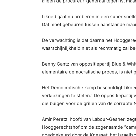
alleen de procureur-generaal tegen is, maa
Likoed gaat nu proberen in een super snelle
Dat moet gebeuren tussen aanstaande maa
De verwachting is dat daarna het Hooggerech
waarschijnlijkheid niet als rechtmatig zal b
Benny Gantz van oppositiepartij Blue & White
elementaire democratische proces, is niet g
Het Democratische kamp beschuldigt Likoe
verkiezingen te stelen.” De oppositiepartij 
die buigen voor de grillen van de corrupte 
Amir Peretz, hoofd van Labour-Gesher, zegt 
Hooggerechtshof om de zogenaamde “camera
goedgekeurd door de Knesset, het Israelis