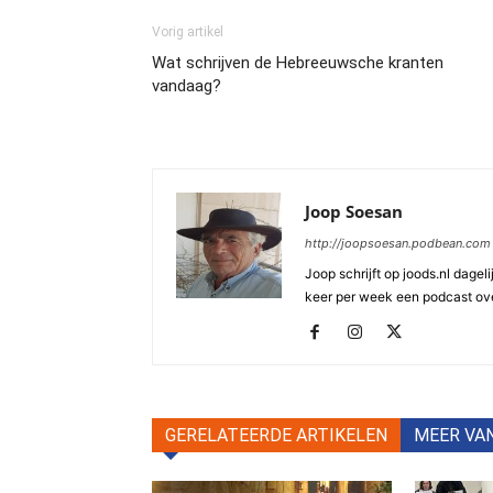
Vorig artikel
Wat schrijven de Hebreeuwsche kranten
vandaag?
Joop Soesan
http://joopsoesan.podbean.com
Joop schrijft op joods.nl dagel
keer per week een podcast ove
GERELATEERDE ARTIKELEN
MEER VA