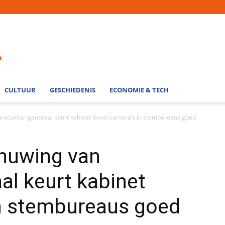
CULTUUR
GESCHIEDENIS
ECONOMIE & TECH
ocureur-generaal keurt kabinet Israel camera’s in stembureaus goed
huwing van
al keurt kabinet
in stembureaus goed