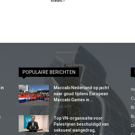
steunt?
Advertentie (11)
POPULAIRE BERICHTEN
in
Maccabi Nederland op jacht
Is
naar goud tijdens European
C
Maccabi Games in...
29 juli 2019
B
B
k
Top VN-organisatie voor
Palestijnen beschuldigd van
Di
seksueel wangedrag,
C