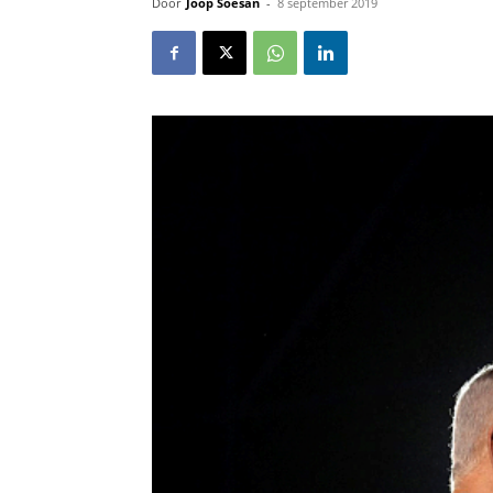
Door
Joop Soesan
-
8 september 2019