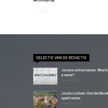
een boobytrap.”
SELECTIE VAN DE REDACTIE
Joodse achternamen. What’s 
a name?
22 januari 2016
Joods Lochem: Und die Musi
spielt weiter
3 december 2014