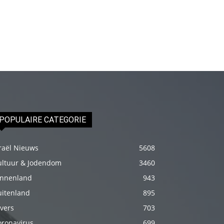
fakat
böylesini
uzun
zamandır
görmemiştir
hd
porno
Olgun
POPULAIRE CATEGORIE
bir
kadının
raël Nieuws
5608
evine
paket
ultuur & Jodendom
3460
attıktan
innenland
943
sonra
uitenland
895
kadının
vers
703
kendisine
oronavirus
699