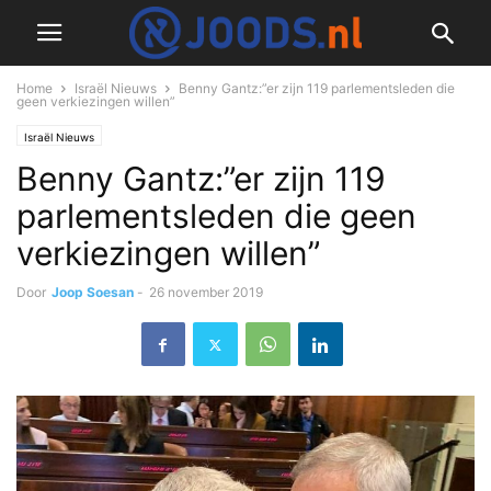
Home
Israël Nieuws
Benny Gantz:”er zijn 119 parlementsleden die
geen verkiezingen willen”
Israël Nieuws
Benny Gantz:”er zijn 119
parlementsleden die geen
verkiezingen willen”
Door
Joop Soesan
-
26 november 2019