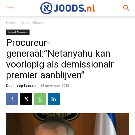
Home
Israël Nieuws
Israël Nieuws
Procureur-
generaal:”Netanyahu kan
voorlopig als demissionair
premier aanblijven”
Door
Joop Soesan
-
26 november 2019