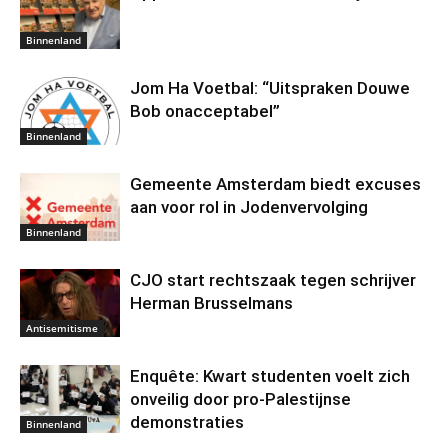
Binnenland
Jom Ha Voetbal: “Uitspraken Douwe
Bob onacceptabel”
Binnenland
Gemeente Amsterdam biedt excuses
aan voor rol in Jodenvervolging
Binnenland
CJO start rechtszaak tegen schrijver
Herman Brusselmans
Antisemitisme
Enquête: Kwart studenten voelt zich
onveilig door pro-Palestijnse
demonstraties
Binnenland