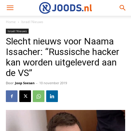
Home
Israël Nieuws
Israël Nieuws
Slecht nieuws voor Naama
Issacher: “Russische hacker
kan worden uitgeleverd aan
de VS”
Door
Joop Soesan
-
10 november 2019