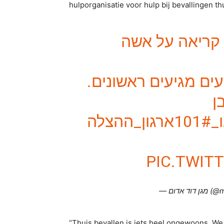
hulporganisatie voor hulp bij bevallingen th
4:30 אה על אשה
ועים מגיעים ראשונים
ן
#
#ארגון_ההצלה
PIC.TWI
— ד אדום
“Thuis bevallen is iets heel ongewoons. We