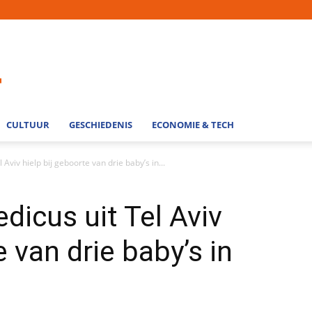
CULTUUR
GESCHIEDENIS
ECONOMIE & TECH
 Aviv hielp bij geboorte van drie baby’s in...
edicus uit Tel Aviv
e van drie baby’s in