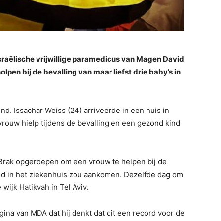
sraëlische vrijwillige paramedicus van Magen David
lpen bij de bevalling van maar liefst drie baby’s in
d. Issachar Weiss (24) arriveerde in een huis in
 vrouw hielp tijdens de bevalling en een gezond kind
rak opgeroepen om een ​​vrouw te helpen bij de
ijd in het ziekenhuis zou aankomen. Dezelfde dag om
e wijk Hatikvah in Tel Aviv.
ina van MDA dat hij denkt dat dit een record voor de