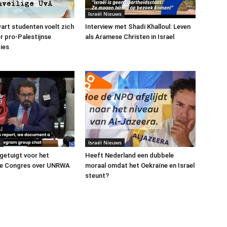
Israël Nieuws
art studenten voelt zich
Interview met Shadi Khalloul: Leven
or pro-Palestijnse
als Aramese Christen in Israel
ies
s
Israël Nieuws
 getuigt voor het
Heeft Nederland een dubbele
e Congres over UNRWA
moraal omdat het Oekraïne en Israel
steunt?