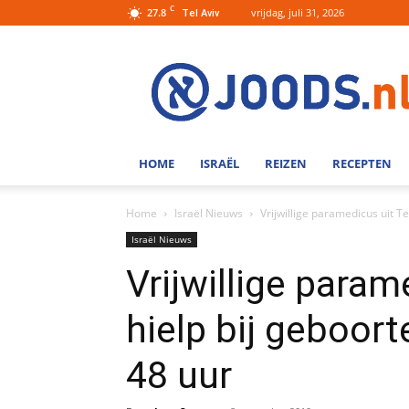
C
27.8
vrijdag, juli 31, 2026
Tel Aviv
Joods.nl:
Nieuws
uit
Joods
Nederland
en
HOME
ISRAËL
REIZEN
RECEPTEN
Israel
Home
Israël Nieuws
Vrijwillige paramedicus uit Tel
Israël Nieuws
Vrijwillige param
hielp bij geboort
48 uur