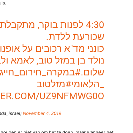
uis.
לפנות בוקר, מתקבלת קרי
שכורעת ללדת.
כונני מד"א רכובים על אופנ.
נולד בן במזל טוב, לאמא ולב
שלום.
במקרה_חירום_חייגו_101
_הלאומי
#מזלטוב
TTER.COM/UZ9NFMWG0O
מגן דו (@mda_israel)
November 4, 2019
 houden er niet van om het te doen, maar wanneer het