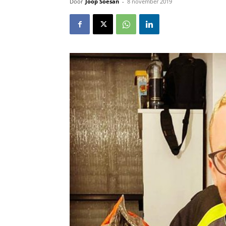
Door
Joop Soesan
-
8 november 2019