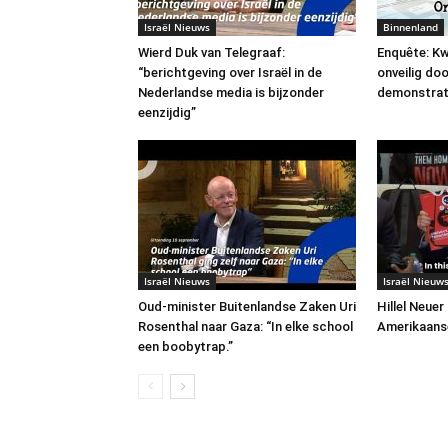
Israël Nieuws
Binnenland
Wierd Duk van Telegraaf:
Enquête: Kw
“berichtgeving over Israël in de
onveilig do
Nederlandse media is bijzonder
demonstrat
eenzijdig”
Israël Nieuws
Israël Nieuw
Oud-minister Buitenlandse Zaken Uri
Hillel Neuer
Rosenthal naar Gaza: “In elke school
Amerikaans
een boobytrap.”