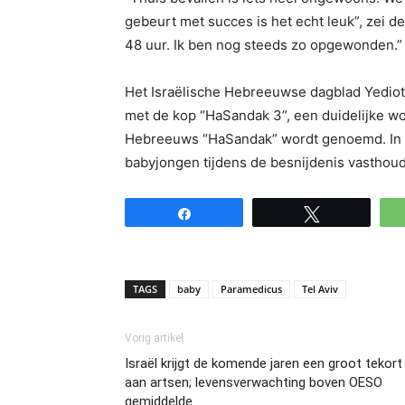
gebeurt met succes is het echt leuk”, zei de 
48 uur. Ik ben nog steeds zo opgewonden.”
Het Israëlische Hebreeuwse dagblad Yediot
met de kop “HaSandak 3”, een duidelijke woo
Hebreeuws “HaSandak” wordt genoemd. In 
babyjongen tijdens de besnijdenis vasthoud
Share
Tweet
TAGS
baby
Paramedicus
Tel Aviv
Vorig artikel
Israël krijgt de komende jaren een groot tekort
aan artsen; levensverwachting boven OESO
gemiddelde