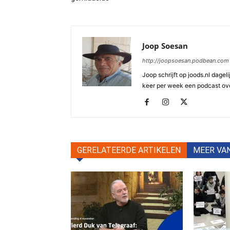
Joop Soesan
http://joopsoesan.podbean.com
Joop schrijft op joods.nl dagel
keer per week een podcast ove
GERELATEERDE ARTIKELEN
MEER VA