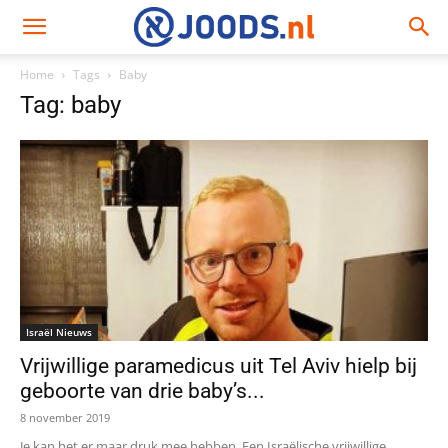
Home
Tags
Baby
Tag: baby
Israël Nieuws
Vrijwillige paramedicus uit Tel Aviv hielp bij
geboorte van drie baby’s...
8 november 2019
Je kan het er maar druk mee hebben. Een Israëlische vrijwillige