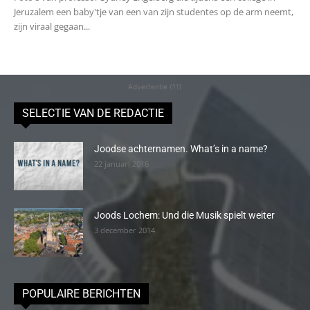
Jeruzalem een baby'tje van een van zijn studentes op de arm neemt,
zijn viraal gegaan...
Advertentie (11)
SELECTIE VAN DE REDACTIE
Joodse achternamen. What’s in a name?
22 januari 2016
Joods Lochem: Und die Musik spielt weiter
3 december 2014
POPULAIRE BERICHTEN