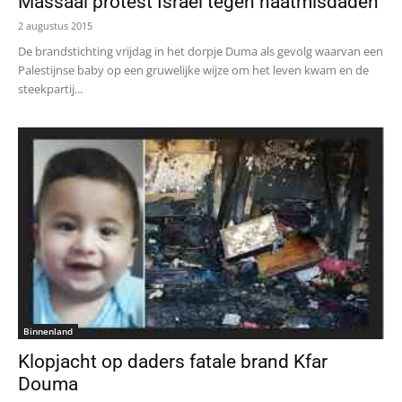
Massaal protest Israël tegen haatmisdaden
2 augustus 2015
De brandstichting vrijdag in het dorpje Duma als gevolg waarvan een
Palestijnse baby op een gruwelijke wijze om het leven kwam en de
steekpartij...
Binnenland
Klopjacht op daders fatale brand Kfar
Douma