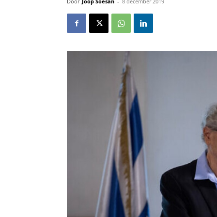
Door
Joop Soesan
-
8 december 2019