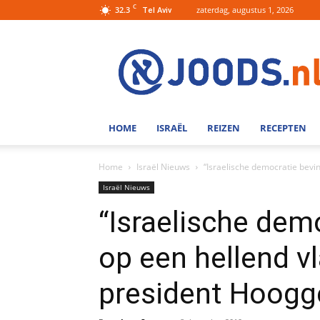
C
32.3
zaterdag, augustus 1, 2026
Tel Aviv
Joods.nl:
Nieuws
uit
Joods
Nederland
en
HOME
ISRAËL
REIZEN
RECEPTEN
Israel
Home
Israël Nieuws
“Israelische democratie bevin
Israël Nieuws
“Israelische dem
op een hellend vl
president Hoogg