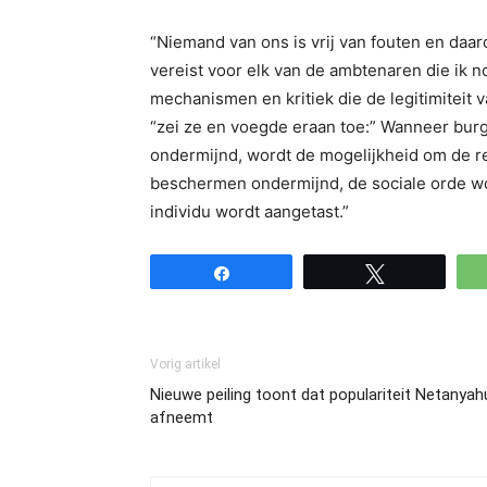
“Niemand van ons is vrij van fouten en daa
vereist voor elk van de ambtenaren die ik n
mechanismen en kritiek die de legitimiteit va
“zei ze en voegde eraan toe:” Wanneer bur
ondermijnd, wordt de mogelijkheid om de re
beschermen ondermijnd, de sociale orde wo
individu wordt aangetast.”
Share
Tweet
Vorig artikel
Nieuwe peiling toont dat populariteit Netanyah
afneemt