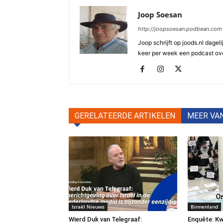
Joop Soesan
http://joopsoesan.podbean.com
Joop schrijft op joods.nl dagel
keer per week een podcast ove
GERELATEERDE ARTIKELEN
MEER VA
Israël Nieuws
Binnenland
Wierd Duk van Telegraaf:
Enquête: Kw