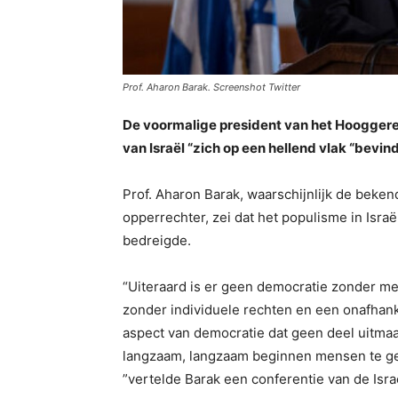
Prof. Aharon Barak. Screenshot Twitter
De voormalige president van het Hoogger
van Israël “zich op een hellend vlak “bevindt
Prof. Aharon Barak, waarschijnlijk de beke
opperrechter, zei dat het populisme in Isra
bedreigde.
“Uiteraard is er geen democratie zonder m
zonder individuele rechten en een onafhank
aspect van democratie dat geen deel uitma
langzaam, langzaam beginnen mensen te gel
”vertelde Barak een conferentie van de Isra