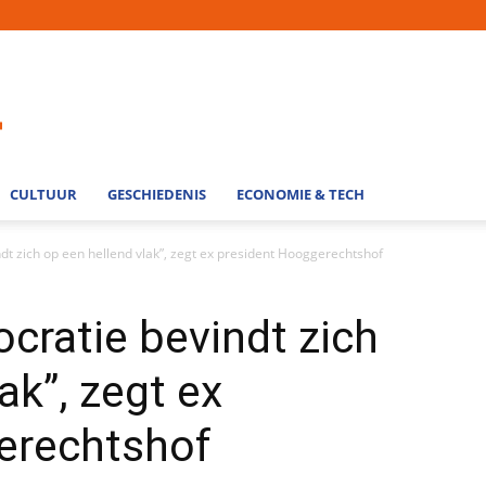
CULTUUR
GESCHIEDENIS
ECONOMIE & TECH
dt zich op een hellend vlak”, zegt ex president Hooggerechtshof
ocratie bevindt zich
ak”, zegt ex
erechtshof