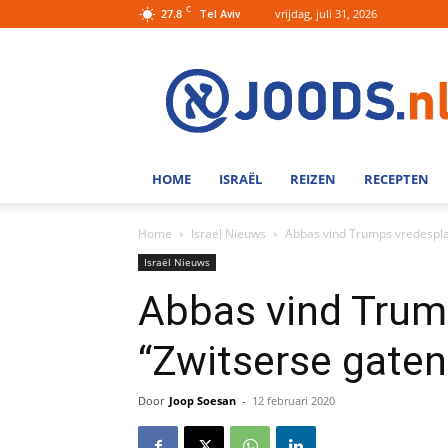
C
27.8
vrijdag, juli 31, 2026
Tel Aviv
Joods.nl:
Nieuws
uit
Joods
Nederland
en
HOME
ISRAËL
REIZEN
RECEPTEN
Israel
Home
Israël Nieuws
Abbas vind Trumps vredespla
Israël Nieuws
Abbas vind Trum
“Zwitserse gate
Door
Joop Soesan
-
12 februari 2020