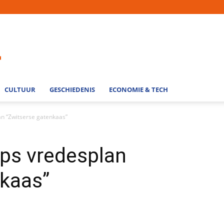
CULTUUR
GESCHIEDENIS
ECONOMIE & TECH
n “Zwitserse gatenkaas”
ps vredesplan
nkaas”