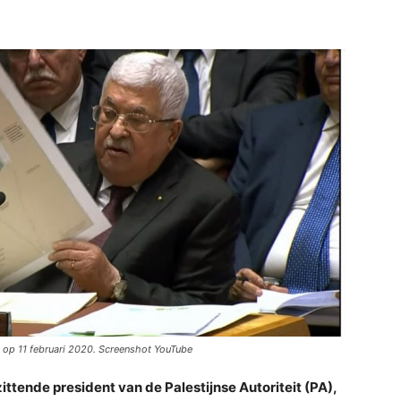
d op 11 februari 2020. Screenshot YouTube
 zittende president van de Palestijnse Autoriteit (PA),