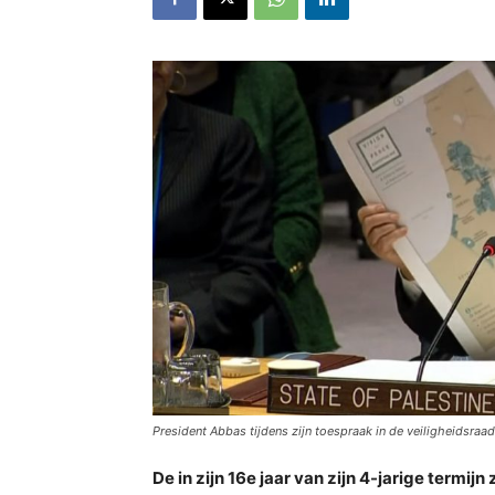
President Abbas tijdens zijn toespraak in de veiligheidsraa
De in zijn 16e jaar van zijn 4-jarige termijn