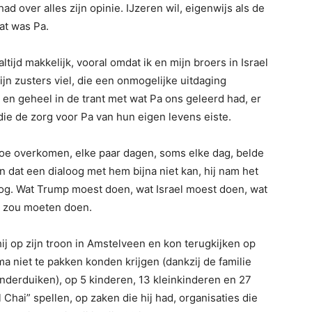
had over alles zijn opinie. IJzeren wil, eigenwijs als de
at was Pa.
ltijd makkelijk, vooral omdat ik en mijn broers in Israel
n zusters viel, die een onmogelijke uitdaging
n geheel in de trant met wat Pa ons geleerd had, er
ie de zorg voor Pa van hun eigen levens eiste.
n toe overkomen, elke paar dagen, soms elke dag, belde
n dat een dialoog met hem bijna niet kan, hij nam het
g. Wat Trump moest doen, wat Israel moest doen, wat
e zou moeten doen.
ij op zijn troon in Amstelveen en kon terugkijken op
niet te pakken konden krijgen (dankzij de familie
 onderduiken), op 5 kinderen, 13 kleinkinderen en 27
Chai” spellen, op zaken die hij had, organisaties die