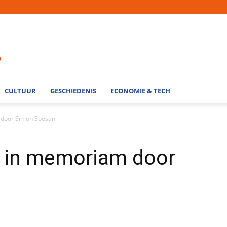
CULTUUR
GESCHIEDENIS
ECONOMIE & TECH
m door Simon Soesan
en in memoriam door