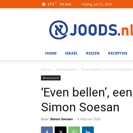
C
27.8
vrijdag, juli 31, 2026
Tel Aviv
Joods.nl:
Nieuws
uit
Joods
Nederland
en
HOME
ISRAËL
REIZEN
RECEPTEN
Israel
Home
Binnenland
‘Even bellen’, een in memoria
Binnenland
‘Even bellen’, e
Simon Soesan
Door
Simon Soesan
-
9 februari 2020