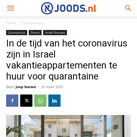
Home
Coronavirus
Coronavirus
Divers
Israël Nieuws
In de tijd van het coronavirus
zijn in Israel
vakantieappartementen te
huur voor quarantaine
Door
Joop Soesan
-
20 maart 2020