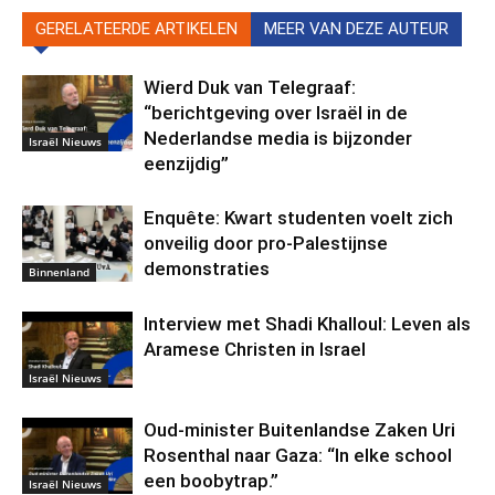
GERELATEERDE ARTIKELEN
MEER VAN DEZE AUTEUR
Wierd Duk van Telegraaf:
“berichtgeving over Israël in de
Nederlandse media is bijzonder
Israël Nieuws
eenzijdig”
Enquête: Kwart studenten voelt zich
onveilig door pro-Palestijnse
demonstraties
Binnenland
Interview met Shadi Khalloul: Leven als
Aramese Christen in Israel
Israël Nieuws
Oud-minister Buitenlandse Zaken Uri
Rosenthal naar Gaza: “In elke school
een boobytrap.”
Israël Nieuws