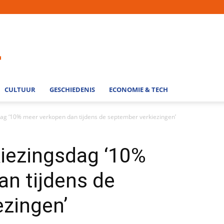
CULTUUR
GESCHIEDENIS
ECONOMIE & TECH
ag ‘10% meer verkopen dan tijdens de september verkiezingen’
kiezingsdag ‘10%
n tijdens de
zingen’