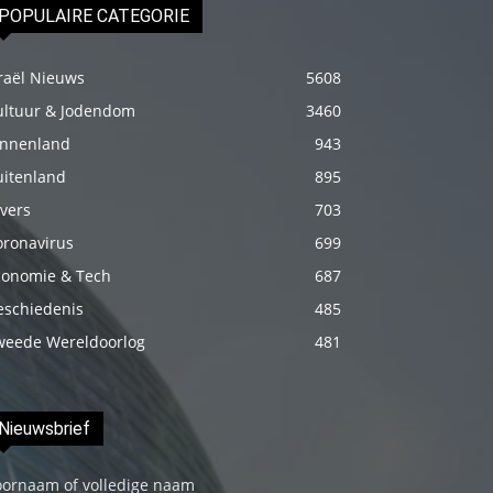
POPULAIRE CATEGORIE
genç
adam
raël Nieuws
5608
boş
zamanlarında
ultuur & Jodendom
3460
kuryecilik
innenland
943
yaparak
uitenland
895
harçlığını
vers
703
çıkarmaktadır
oronavirus
699
türk
conomie & Tech
687
porno
eschiedenis
485
Gün
weede Wereldoorlog
481
içerisinde
binbir
çeşit
Nieuwsbrief
insanla
karşılaşır
oornaam of volledige naam