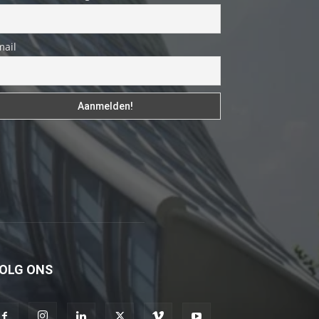
fakat
böylesini
mail
uzun
zamandır
görmemiştir
hd
porno
Olgun
bir
kadının
evine
paket
attıktan
OLG ONS
sonra
kadının
kendisine