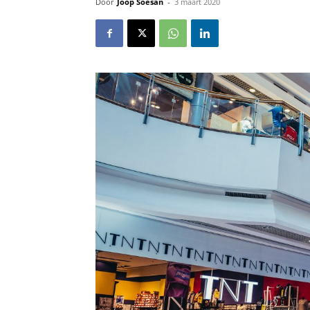
Door
Joop Soesan
-
3 maart 2020