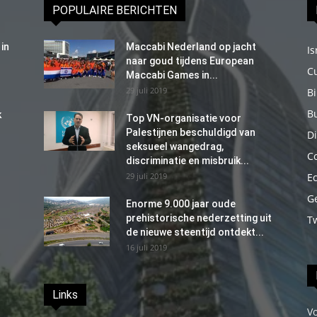
POPULAIRE BERICHTEN
in
Maccabi Nederland op jacht
Is
naar goud tijdens European
C
Maccabi Games in...
29 juli 2019
B
B
k
Top VN-organisatie voor
Palestijnen beschuldigd van
Di
seksueel wangedrag,
C
discriminatie en misbruik...
29 juli 2019
E
G
Enorme 9.000 jaar oude
prehistorische nederzetting uit
T
de nieuwe steentijd ontdekt...
16 juli 2019
Links
V