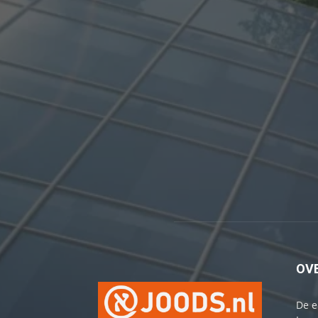
OV
De e