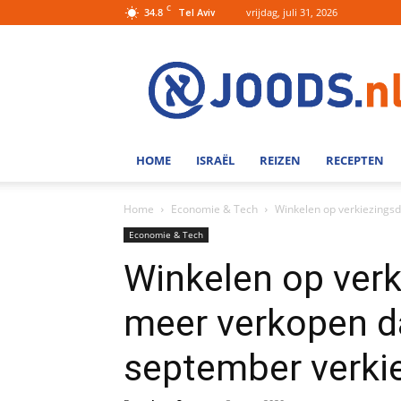
C
34.8
vrijdag, juli 31, 2026
Tel Aviv
Joods.nl:
Nieuws
uit
Joods
Nederland
en
HOME
ISRAËL
REIZEN
RECEPTEN
Israel
Home
Economie & Tech
Winkelen op verkiezingsd
Economie & Tech
Winkelen op ver
meer verkopen da
september verkie