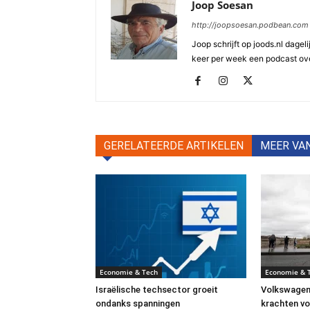
Joop Soesan
http://joopsoesan.podbean.com
Joop schrijft op joods.nl dagel
keer per week een podcast ove
GERELATEERDE ARTIKELEN
MEER VA
Economie & Tech
Economie & 
Israëlische techsector groeit
Volkswagen
ondanks spanningen
krachten vo