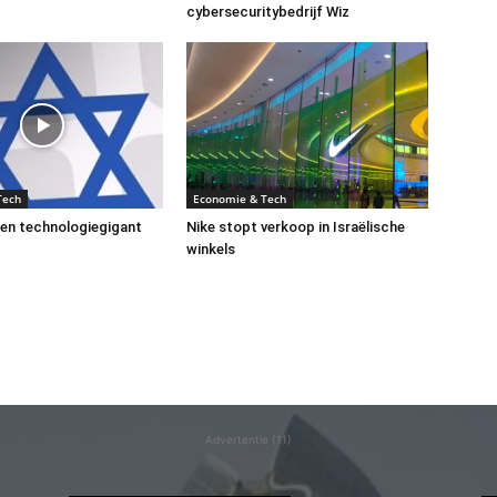
cybersecuritybedrijf Wiz
Tech
Economie & Tech
een technologiegigant
Nike stopt verkoop in Israëlische
winkels
Advertentie (11)