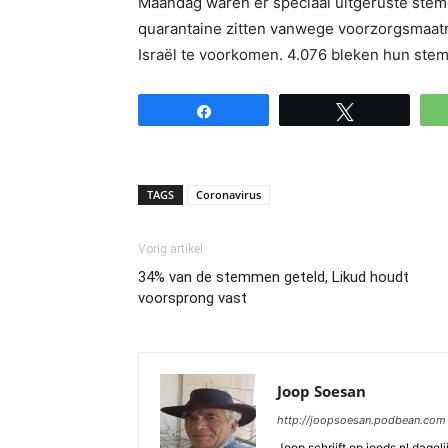
Maandag waren er speciaal uitgeruste stem
quarantaine zitten vanwege voorzorgsmaatr
Israël te voorkomen. 4.076 bleken hun stem
Share
Tweet
TAGS
Coronavirus
Vorig artikel
34% van de stemmen geteld, Likud houdt
voorsprong vast
Joop Soesan
http://joopsoesan.podbean.com
Joop schrijft op joods.nl dagel