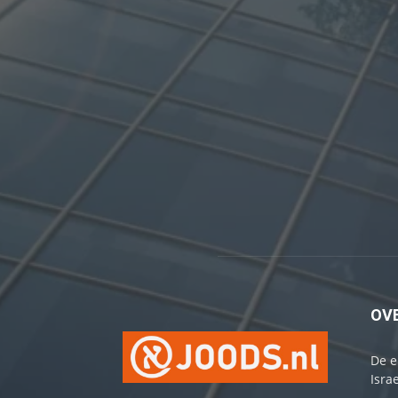
OV
De e
Israe