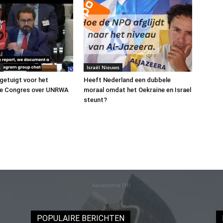
s
Israël Nieuws
 getuigt voor het
Heeft Nederland een dubbele
e Congres over UNRWA
moraal omdat het Oekraïne en Israel
steunt?
Advertentie (11)
POPULAIRE BERICHTEN