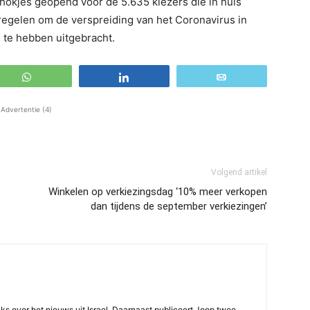
hokjes geopend voor de 5.635 kiezers die in huis
egelen om de verspreiding van het Coronavirus in
 te hebben uitgebracht.
WhatsApp
Share
Email
Advertentie (4)
Volgend artikel
Winkelen op verkiezingsdag ‘10% meer verkopen
dan tijdens de september verkiezingen’
ijks over het nieuws uit Israel. Daarnaast publiceert Joop twee