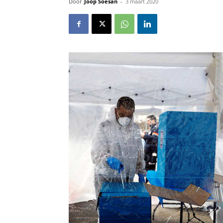
Door
Joop Soesan
-
3 maart 2020