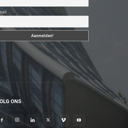
fakat
mail
böylesini
uzun
zamandır
görmemiştir
hd
porno
Olgun
bir
kadının
evine
paket
attıktan
OLG ONS
sonra
kadının
kendisine