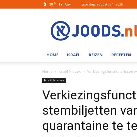
C
30
zaterdag, augustus 1, 2026
Tel Aviv
Joods.nl:
Nieuws
uit
Joods
Nederland
en
HOME
ISRAËL
REIZEN
RECEPTEN
Israel
Home
Israël Nieuws
Verkiezingsfunctionarissen we
Israël Nieuws
Verkiezingsfunct
stembiljetten va
quarantaine te te