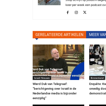
keer per week een podcast ove
GERELATEERDE ARTIKELEN
MEER VA
Israël Nieuws
Binnenland
Wierd Duk van Telegraaf:
Enquête: Kw
“berichtgeving over Israël in de
onveilig do
Nederlandse media is bijzonder
demonstrat
eenzijdig”