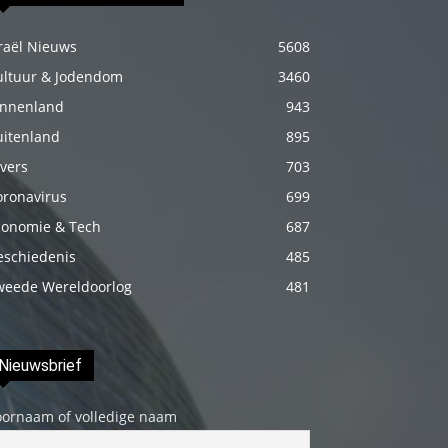
genç
adam
raël Nieuws
5608
boş
ultuur & Jodendom
3460
zamanlarında
innenland
943
kuryecilik
uitenland
895
yaparak
vers
703
harçlığını
oronavirus
699
çıkarmaktadır
conomie & Tech
687
türk
eschiedenis
485
porno
weede Wereldoorlog
481
Gün
içerisinde
binbir
Nieuwsbrief
çeşit
insanla
oornaam of volledige naam
karşılaşır