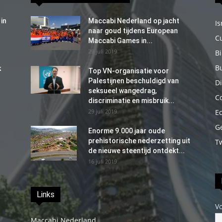
in
Maccabi Nederland op jacht
Is
naar goud tijdens European
C
Maccabi Games in...
29 juli 2019
B
B
k
Top VN-organisatie voor
Palestijnen beschuldigd van
Di
seksueel wangedrag,
C
discriminatie en misbruik...
29 juli 2019
E
G
Enorme 9.000 jaar oude
prehistorische nederzetting uit
T
de nieuwe steentijd ontdekt...
16 juli 2019
Links
V
Maccabi Nederland