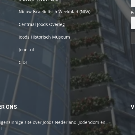
Nieuw Israelietisch Weekblad (NIW)
E
Centraal Joods Overleg
Joods Historisch Museum
Jonet.nl
CIDI
ER ONS
V
igenzinnige site over Joods Nederland, Jodendom en
l