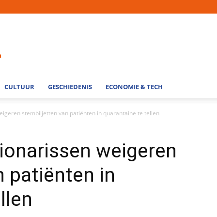
CULTUUR
GESCHIEDENIS
ECONOMIE & TECH
igeren stembiljetten van patiënten in quarantaine te tellen
ionarissen weigeren
n patiënten in
llen