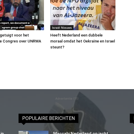
s
Israël Nieuws
 getuigt voor het
Heeft Nederland een dubbele
e Congres over UNRWA
moraal omdat het Oekraïne en Israel
steunt?
Advertentie (11)
POPULAIRE BERICHTEN
in
Maccabi Nederland op jacht