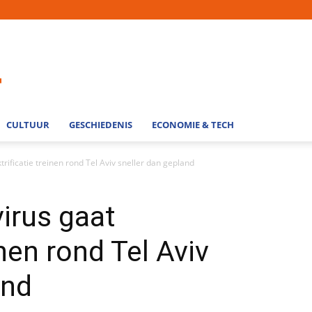
CULTUUR
GESCHIEDENIS
ECONOMIE & TECH
rificatie treinen rond Tel Aviv sneller dan gepland
irus gaat
inen rond Tel Aviv
and