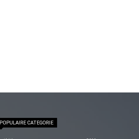
erotik
hikayeler
Kendisi
hazırlandıktan
sonra
beni
yanına
çağırdı
ve
bende
oraya
gidip
masajına
başladım
POPULAIRE CATEGORIE
porno
hikayeler