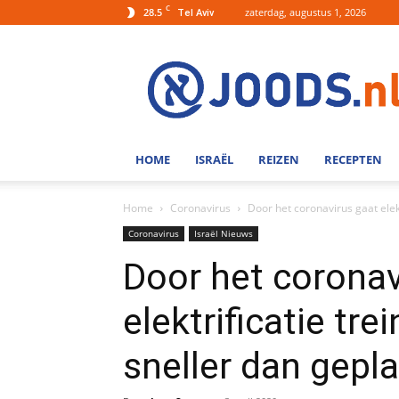
C
28.5
zaterdag, augustus 1, 2026
Tel Aviv
Joods.nl:
Nieuws
uit
Joods
Nederland
en
HOME
ISRAËL
REIZEN
RECEPTEN
Israel
Home
Coronavirus
Door het coronavirus gaat elekt
Coronavirus
Israël Nieuws
Door het coronav
elektrificatie tre
sneller dan gepl