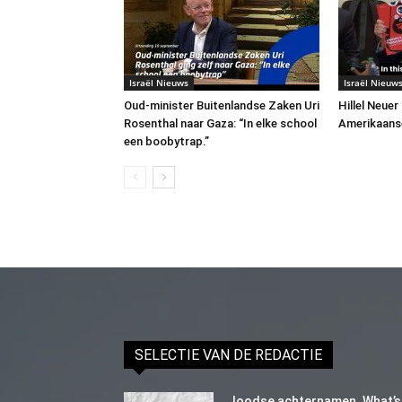
Israël Nieuws
Israël Nieuw
Oud-minister Buitenlandse Zaken Uri
Hillel Neuer
Rosenthal naar Gaza: “In elke school
Amerikaans
een boobytrap.”
SELECTIE VAN DE REDACTIE
Joodse achternamen. What’s 