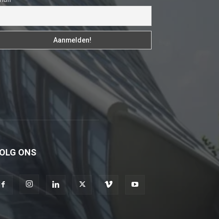
izle
En
sonunda
elimi
onun
bacak
arasına
götürünce
aramızda
hiç
beklemediğim
OLG ONS
şeyler
yaşandı
türk
porno
Siyahi