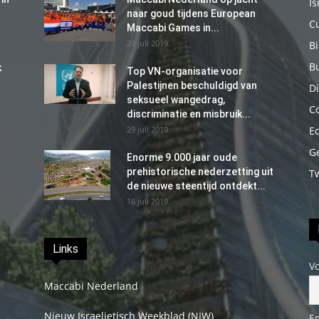
Is
naar goud tijdens European
C
Maccabi Games in...
29 juli 2019
B
B
k
Top VN-organisatie voor
Palestijnen beschuldigd van
Di
seksueel wangedrag,
C
discriminatie en misbruik...
29 juli 2019
E
G
Enorme 9.000 jaar oude
prehistorische nederzetting uit
T
de nieuwe steentijd ontdekt...
16 juli 2019
Links
V
Maccabi Nederland
Nieuw Israelietisch Weekblad (NIW)
E