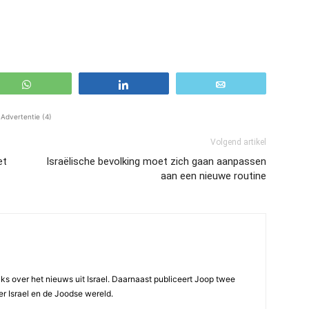
WhatsApp
Share
Email
Advertentie (4)
Volgend artikel
et
Israëlische bevolking moet zich gaan aanpassen
aan een nieuwe routine
ijks over het nieuws uit Israel. Daarnaast publiceert Joop twee
r Israel en de Joodse wereld.