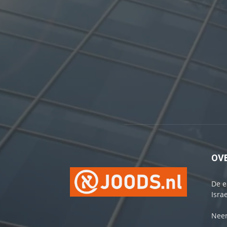
OV
De e
Israe
Neem