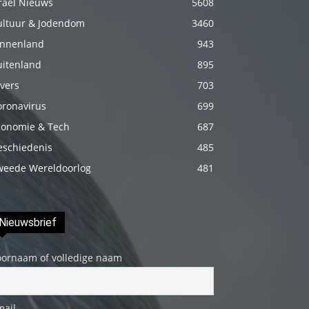
raël Nieuws
5608
Onu
ultuur & Jodendom
3460
biraz
innenland
943
elleyip
uitenland
895
kıvama
vers
703
getirdikten
oronavirus
699
sonra
conomie & Tech
üstünde
687
ki
eschiedenis
485
havluyu
weede Wereldoorlog
481
çektim
ve
Nieuwsbrief
çıplak
bedenini
oornaam of volledige naam
okşamaya
başladım
porno
mail