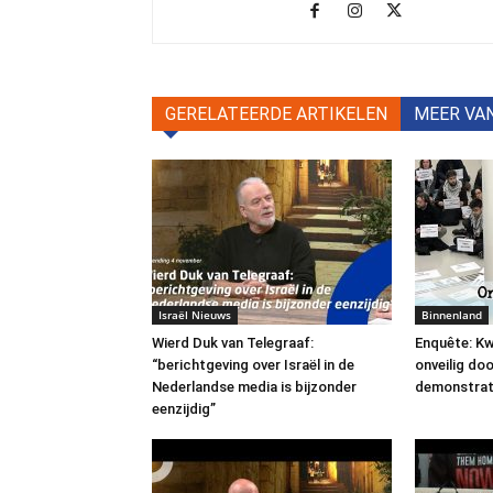
GERELATEERDE ARTIKELEN
MEER VA
Israël Nieuws
Binnenland
Wierd Duk van Telegraaf:
Enquête: Kw
“berichtgeving over Israël in de
onveilig do
Nederlandse media is bijzonder
demonstrat
eenzijdig”