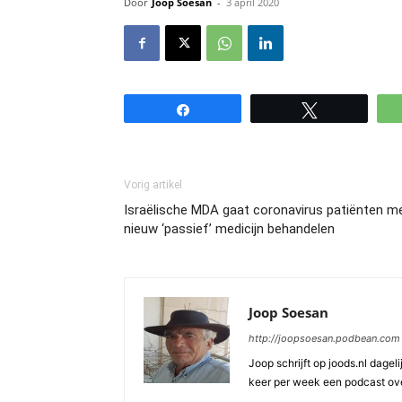
Door
Joop Soesan
-
3 april 2020
Share
Tweet
Vorig artikel
Israëlische MDA gaat coronavirus patiënten m
nieuw ‘passief’ medicijn behandelen
Joop Soesan
http://joopsoesan.podbean.com
Joop schrijft op joods.nl dagel
keer per week een podcast ove