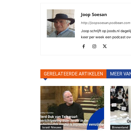
Joop Soesan
http://joopsoesan.podbean.com
Joop schrijft op joods.nl dagel
keer per week een podcast ove
GERELATEERDE ARTIKELEN
MEER VA
Israël Nieuws
Binnenland