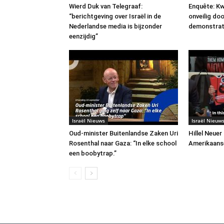
Wierd Duk van Telegraaf:
Enquête: Kw
“berichtgeving over Israël in de
onveilig do
Nederlandse media is bijzonder
demonstrat
eenzijdig”
Israël Nieuws
Israël Nieuw
Oud-minister Buitenlandse Zaken Uri
Hillel Neuer
Rosenthal naar Gaza: “In elke school
Amerikaans
een boobytrap.”