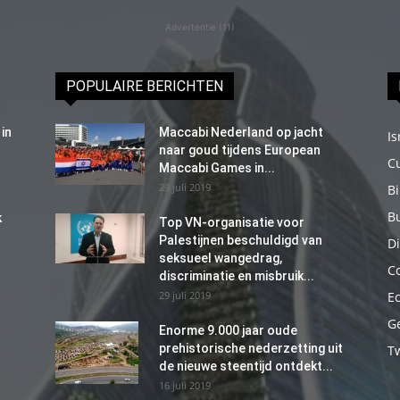
Advertentie (11)
POPULAIRE BERICHTEN
in
Maccabi Nederland op jacht
Is
naar goud tijdens European
C
Maccabi Games in...
29 juli 2019
B
B
k
Top VN-organisatie voor
Palestijnen beschuldigd van
Di
seksueel wangedrag,
C
discriminatie en misbruik...
29 juli 2019
E
G
Enorme 9.000 jaar oude
prehistorische nederzetting uit
T
de nieuwe steentijd ontdekt...
16 juli 2019