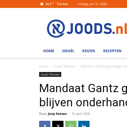
C
32.9
vrijdag, juli 31, 2026
Tel Aviv
Joods.nl:
Nieuws
uit
Joods
Nederland
en
HOME
ISRAËL
REIZEN
RECEPTEN
Israel
Home
Israël Nieuws
Mandaat Gantz geëindigd, par
Israël Nieuws
Mandaat Gantz ge
blijven onderhan
Door
Joop Soesan
-
16 april 2020