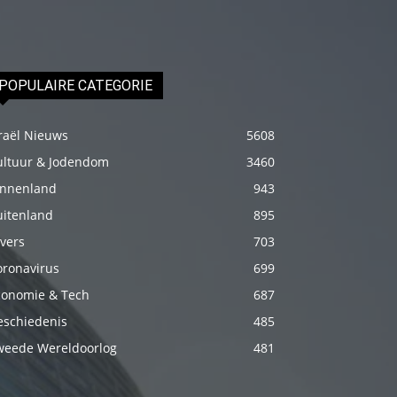
fakat
böylesini
uzun
POPULAIRE CATEGORIE
zamandır
görmemiştir
raël Nieuws
5608
hd
ultuur & Jodendom
3460
porno
Olgun
innenland
943
bir
uitenland
895
kadının
vers
703
evine
oronavirus
699
paket
conomie & Tech
687
attıktan
eschiedenis
485
sonra
weede Wereldoorlog
481
kadının
kendisine