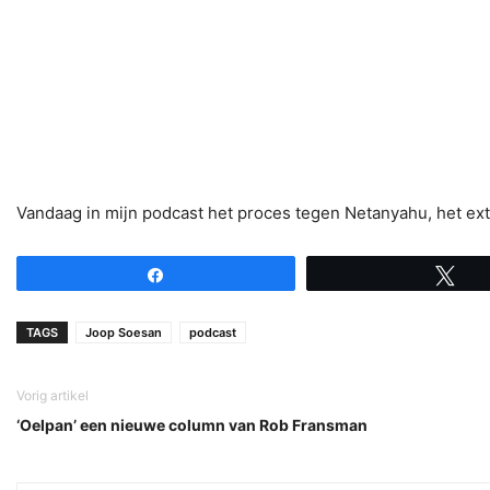
Vandaag in mijn podcast het proces tegen Netanyahu, het ex
Share
Tw
TAGS
Joop Soesan
podcast
Vorig artikel
‘Oelpan’ een nieuwe column van Rob Fransman