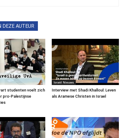
N DEZE AUTEUR
Israël Nieuws
art studenten voelt zich
Interview met Shadi Khalloul: Leven
or pro-Palestijnse
als Aramese Christen in Israel
ies