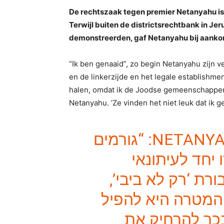
De rechtszaak tegen premier Netanyahu is o
Terwijl buiten de districtsrechtbank in J
demonstreerden, gaf Netanyahu bij aankom
“Ik ben genaaid”, zo begin Netanyahu zijn ve
en de linkerzijde en het legale establishm
halen, omdat ik de Joodse gemeenschappen 
Netanyahu. ‘Ze vinden het niet leuk dat ik g
: “גורמים
יחד לעיתונאי
ורת ‘רק לא ביבי
. המטרה היא להפיל
כך להרחיק את