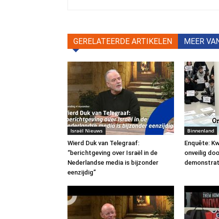
GERELATEERDE ARTIKELEN
MEER VA
Israël Nieuws
Binnenland
Wierd Duk van Telegraaf:
Enquête: Kw
“berichtgeving over Israël in de
onveilig do
Nederlandse media is bijzonder
demonstrat
eenzijdig”