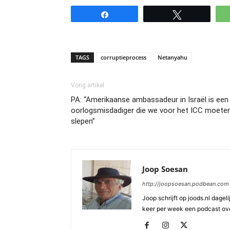
Share
Tweet
TAGS
corruptieprocess
Netanyahu
Vorig artikel
PA: “Amerikaanse ambassadeur in Israël is een
oorlogsmisdadiger die we voor het ICC moete
slepen”
Joop Soesan
http://joopsoesan.podbean.com
Joop schrijft op joods.nl dagel
keer per week een podcast ove