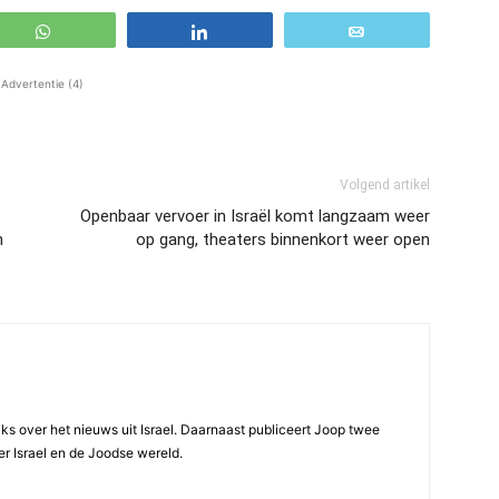
WhatsApp
Share
Email
Advertentie (4)
Volgend artikel
Openbaar vervoer in Israël komt langzaam weer
n
op gang, theaters binnenkort weer open
ijks over het nieuws uit Israel. Daarnaast publiceert Joop twee
r Israel en de Joodse wereld.