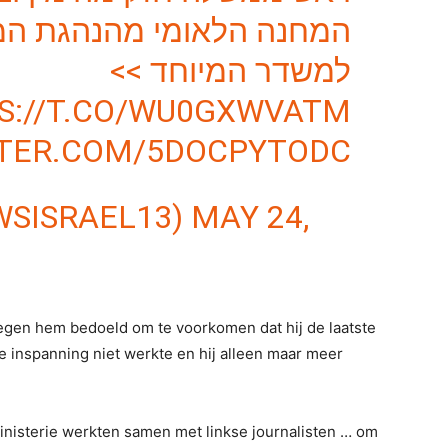
המחנה הלאומי מהנהגת המד
למשדר המיוחד >>
S://T.CO/WU0GXWVATM
TTER.COM/5DOCPYTODC
ח (@NEWSISRAEL13)
MAY 24,
gen hem bedoeld om te voorkomen dat hij de laatste
e inspanning niet werkte en hij alleen maar meer
ministerie werkten samen met linkse journalisten … om