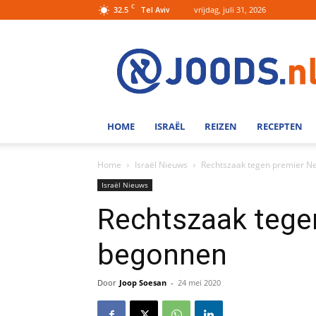
C
32.5
vrijdag, juli 31, 2026
Tel Aviv
Joods.nl:
Nieuws
uit
Joods
Nederland
en
HOME
ISRAËL
REIZEN
RECEPTEN
Israel
Home
Israël Nieuws
Rechtszaak tegen premier N
Israël Nieuws
Rechtszaak tege
begonnen
Door
Joop Soesan
-
24 mei 2020