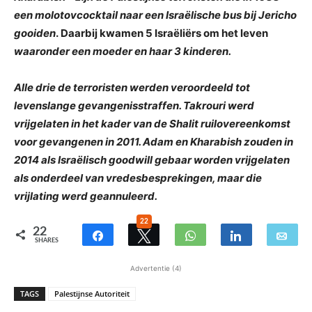
een molotovcocktail naar een Israëlische bus bij Jericho
gooiden
. Daarbij kwamen 5 Israëliërs om het leven
waaronder een moeder en haar 3 kinderen.
Alle drie de terroristen werden veroordeeld tot
levenslange gevangenisstraffen. Takrouri werd
vrijgelaten in het kader van de Shalit ruilovereenkomst
voor gevangenen in 2011. Adam en Kharabish zouden in
2014 als Israëlisch goodwill gebaar worden vrijgelaten
als onderdeel van vredesbesprekingen, maar die
vrijlating werd geannuleerd.
22
22
SHARES
Advertentie (4)
TAGS
Palestijnse Autoriteit