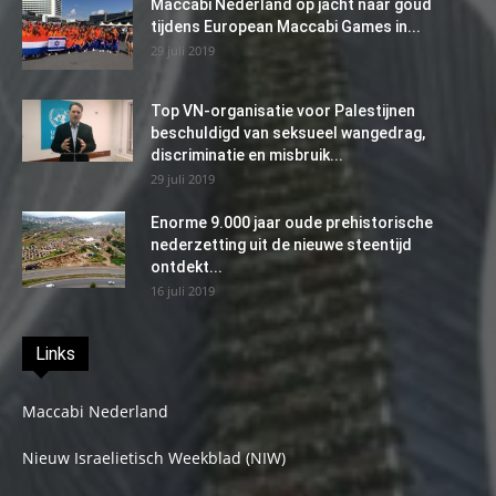
Maccabi Nederland op jacht naar goud
tijdens European Maccabi Games in...
29 juli 2019
Top VN-organisatie voor Palestijnen
beschuldigd van seksueel wangedrag,
discriminatie en misbruik...
29 juli 2019
Enorme 9.000 jaar oude prehistorische
nederzetting uit de nieuwe steentijd
ontdekt...
16 juli 2019
Links
Maccabi Nederland
Nieuw Israelietisch Weekblad (NIW)