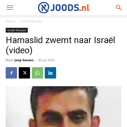
Home
Israël Nieuws
Israël Nieuws
Hamaslid zwemt naar Israël
(video)
Door
Joop Soesan
-
30 juli 2020