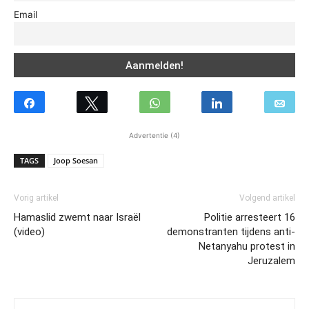
Email
Advertentie (4)
TAGS
Joop Soesan
Vorig artikel
Volgend artikel
Hamaslid zwemt naar Israël
Politie arresteert 16
(video)
demonstranten tijdens anti-
Netanyahu protest in
Jeruzalem