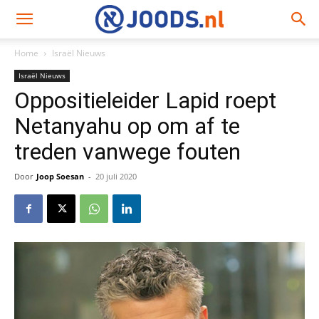
Home
Israël Nieuws
Israël Nieuws
Oppositieleider Lapid roept
Netanyahu op om af te
treden vanwege fouten
Door
Joop Soesan
-
20 juli 2020