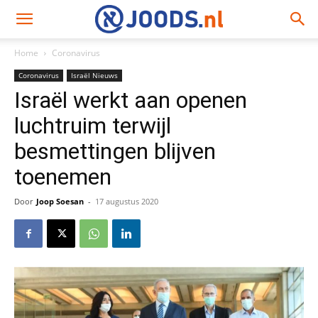
Home
Coronavirus
Coronavirus
Israël Nieuws
Israël werkt aan openen
luchtruim terwijl
besmettingen blijven
toenemen
Door
Joop Soesan
-
17 augustus 2020