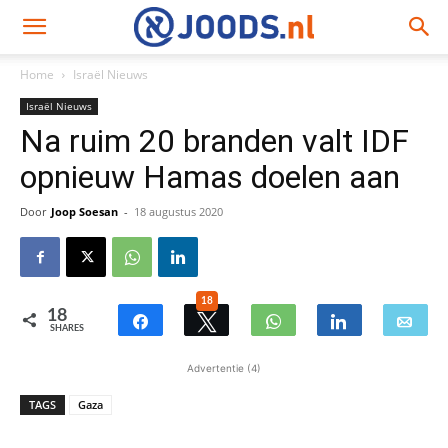
Home
Israël Nieuws
Israël Nieuws
Na ruim 20 branden valt IDF
opnieuw Hamas doelen aan
Door
Joop Soesan
-
18 augustus 2020
18
18
SHARES
Advertentie (4)
TAGS
Gaza