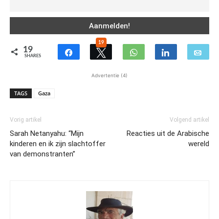
19
19
SHARES
Advertentie (4)
TAGS
Gaza
Vorig artikel
Volgend artikel
Sarah Netanyahu: “Mijn
Reacties uit de Arabische
kinderen en ik zijn slachtoffer
wereld
van demonstranten”