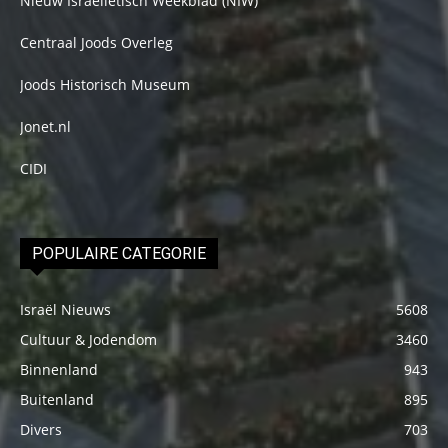
Nieuw Israelietisch Weekblad (NIW)
Centraal Joods Overleg
Joods Historisch Museum
Jonet.nl
CIDI
POPULAIRE CATEGORIE
Israël Nieuws
5608
Cultuur & Jodendom
3460
Binnenland
943
Buitenland
895
Divers
703