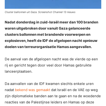
C
l
u
s
t
e
r
b
a
l
l
o
n
n
e
n
u
i
t
G
a
z
a
.
S
c
r
e
e
n
s
h
o
t
C
h
a
n
n
e
l
1
3
n
i
e
u
w
s
Nadat donderdag in zuid-Israël meer dan 100 branden
waren uitgebroken door vanuit Gaza gelanceerde
clusters ballonnen met brandende voorwerpen en
explosieven, heeft de IDF de afgelopen nacht opnieuw
doelen van terreurorganisatie Hamas aangevallen.
De aanval van de afgelopen nacht was de vierde op een
rij en gericht tegen door veel door Hamas gebruikte
lanceerplaatsen.
Da aanvallen van de IDF kwamen slechts enkele uren
nadat
bekend was gemaakt
dat Israël en de VAE op weg
zijn diplomatieke banden aan te gaan en na de woedende
reacties van de Palestijnse leiders en Hamas op deze