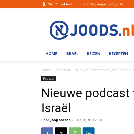
C
24.5
zaterdag, augustus 1, 2026
Tel Aviv
Joods.nl:
Nieuws
uit
Joods
Nederland
en
HOME
ISRAËL
REIZEN
RECEPTEN
Israel
Home
Podcast
Nieuwe podcast van Joop Soesan ui
Podcast
Nieuwe podcast 
Israël
Door
Joop Soesan
-
20 augustus 2020