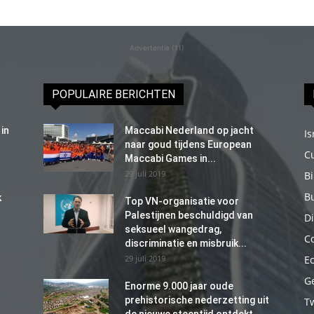
Advertentie (11)
POPULAIRE BERICHTEN
in
Maccabi Nederland op jacht
Is
naar goud tijdens European
C
Maccabi Games in...
29 juli 2019
B
B
k
Top VN-organisatie voor
Palestijnen beschuldigd van
Di
seksueel wangedrag,
C
discriminatie en misbruik...
29 juli 2019
E
G
Enorme 9.000 jaar oude
prehistorische nederzetting uit
T
de nieuwe steentijd ontdekt...