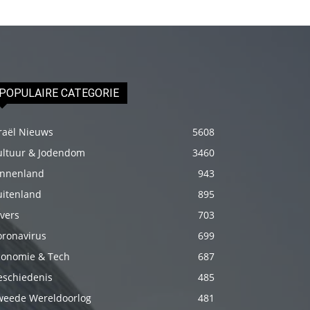
izle
En
sonunda
elimi
onun
POPULAIRE CATEGORIE
bacak
arasına
raël Nieuws
5608
götürünce
ultuur & Jodendom
3460
aramızda
innenland
943
hiç
uitenland
895
beklemediğim
vers
703
şeyler
oronavirus
699
yaşandı
conomie & Tech
687
türk
eschiedenis
485
porno
weede Wereldoorlog
481
Siyahi