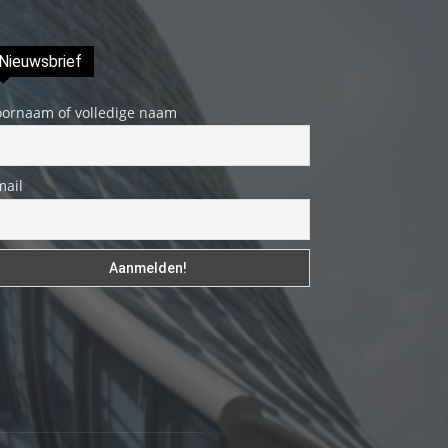
genç
adam
Nieuwsbrief
boş
zamanlarında
oornaam of volledige naam
kuryecilik
yaparak
harçlığını
mail
çıkarmaktadır
türk
porno
Gün
içerisinde
binbir
çeşit
insanla
karşılaşır