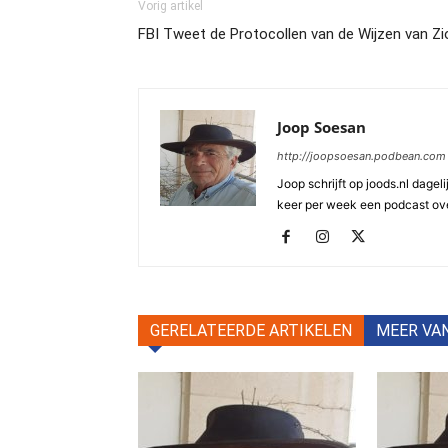
Vorig artikel
FBI Tweet de Protocollen van de Wijzen van Zi
Joop Soesan
http://joopsoesan.podbean.com
Joop schrijft op joods.nl dagel
keer per week een podcast ove
GERELATEERDE ARTIKELEN
MEER VA