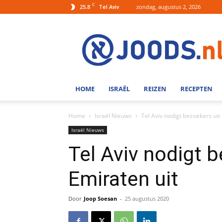
C
25.8
zondag, augustus 2, 2026
Tel Aviv
Joods.nl:
Nieuws
uit
Joods
Nederland
en
HOME
ISRAËL
REIZEN
RECEPTEN
Israel
Home
Israël Nieuws
Tel Aviv nodigt bezoekers uit
Israël Nieuws
Tel Aviv nodigt b
Emiraten uit
Door
Joop Soesan
-
25 augustus 2020