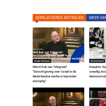
GERELATEERDE ARTIKELEN
MEER VA
Israël Nieuws
Binnenland
Wierd Duk van Telegraaf:
Enquête: Kw
“berichtgeving over Israël in de
onveilig do
Nederlandse media is bijzonder
demonstrat
eenzijdig”