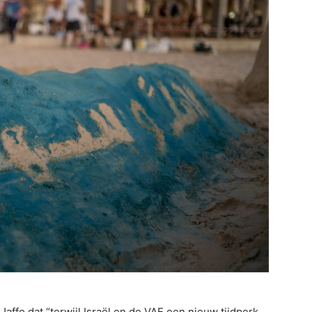
affo dat “terwijl Israël en de VAE een nieuw tijdperk