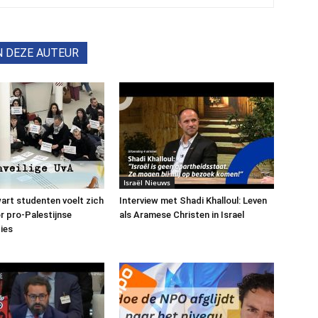
N DEZE AUTEUR
Israël Nieuws
art studenten voelt zich
Interview met Shadi Khalloul: Leven
or pro-Palestijnse
als Aramese Christen in Israel
ies