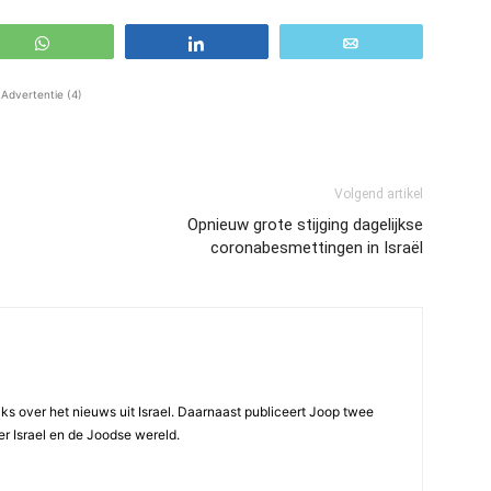
WhatsApp
Share
Email
Advertentie (4)
Volgend artikel
Opnieuw grote stijging dagelijkse
coronabesmettingen in Israël
ijks over het nieuws uit Israel. Daarnaast publiceert Joop twee
r Israel en de Joodse wereld.