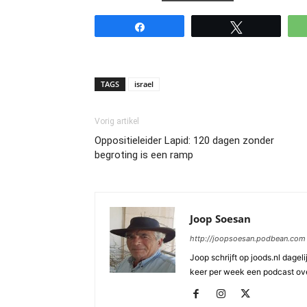
Share
Tweet
TAGS
israel
Vorig artikel
Oppositieleider Lapid: 120 dagen zonder
begroting is een ramp
Joop Soesan
http://joopsoesan.podbean.com
Joop schrijft op joods.nl dagel
keer per week een podcast ove