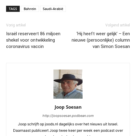
TAGS
Bahrein
Saudi-Arabië
Vorig artikel
Volgend artikel
Israël reserveert 86 miljoen
‘Hij heeft weer gelijk’ – Een
shekel voor ontwikkeling
nieuwe (persoonlijke) column
coronavirus vaccin
van Simon Soesan
Joop Soesan
http://joopsoesan.podbean.com
Joop schrijft op joods.nl dagelijks over het nieuws uit Israel.
Daarnaast publiceert Joop twee keer per week een podcast over