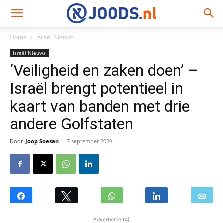
Home
Israël Nieuws
Israël Nieuws
‘Veiligheid en zaken doen’ –
Israël brengt potentieel in
kaart van banden met drie
andere Golfstaten
Door
Joop Soesan
-
7 september 2020
Advertentie (4)