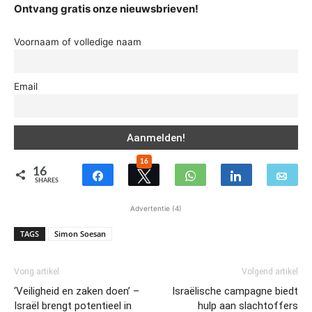
Ontvang gratis onze nieuwsbrieven!
Voornaam of volledige naam
Email
16
16
SHARES
Advertentie (4)
TAGS
Simon Soesan
Vorig artikel
Volgend artikel
‘Veiligheid en zaken doen’ –
Israëlische campagne biedt
Israël brengt potentieel in
hulp aan slachtoffers