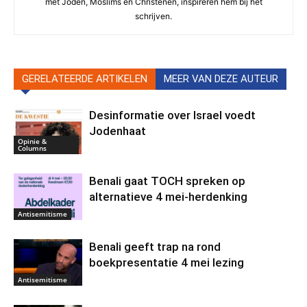
met Joden, Moslims en Christenen, inspireren hem bij het
schrijven.
GERELATEERDE ARTIKELEN
MEER VAN DEZE AUTEUR
Desinformatie over Israel voedt
Jodenhaat
Opinie &
Columns
Benali gaat TOCH spreken op
alternatieve 4 mei-herdenking
Antisemitisme
Benali geeft trap na rond
boekpresentatie 4 mei lezing
Antisemitisme