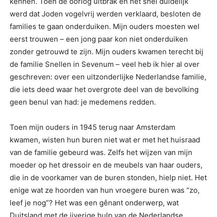
kennen. Toen de oorlog uitbrak en het snel duidelijk
werd dat Joden vogelvrij werden verklaard, besloten de
families te gaan onderduiken. Mijn ouders moesten wel
eerst trouwen – een jong paar kon niet onderduiken
zonder getrouwd te zijn. Mijn ouders kwamen terecht bij
de familie Snellen in Sevenum – veel heb ik hier al over
geschreven: over een uitzonderlijke Nederlandse familie,
die iets deed waar het overgrote deel van de bevolking
geen benul van had: je medemens redden.
Toen mijn ouders in 1945 terug naar Amsterdam
kwamen, wisten hun buren niet wat er met het huisraad
van de familie gebeurd was. Zelfs het wijzen van mijn
moeder op het dressoir en de meubels van haar ouders,
die in de voorkamer van de buren stonden, hielp niet. Het
enige wat ze hoorden van hun vroegere buren was “zo,
leef je nog”? Het was een gênant onderwerp, wat
Duitsland met de ijverige hulp van de Nederlandse