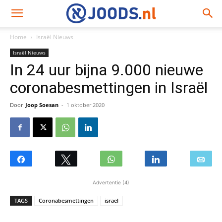
Home
Israël Nieuws
Israël Nieuws
In 24 uur bijna 9.000 nieuwe
coronabesmettingen in Israël
Door
Joop Soesan
-
1 oktober 2020
Advertentie (4)
TAGS
Coronabesmettingen
israel