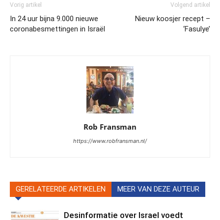
Vorig artikel
Volgend artikel
In 24 uur bijna 9.000 nieuwe
Nieuw koosjer recept –
coronabesmettingen in Israël
‘Fasulye’
Rob Fransman
https://www.robfransman.nl/
GERELATEERDE ARTIKELEN
MEER VAN DEZE AUTEUR
Desinformatie over Israel voedt