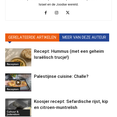
Israel en de Joodse wereld.
GERELATEERDE ARTIKELEN
MEER VAN DEZE AUTEUR
Recept: Hummus (met een geheim
Israëlisch trucje!)
Recepten
Palestijnse cuisine: Challe?
Recepten
Koosjer recept: Sefardische rijst, kip
en citroen-muntrelish
Cultuur &
Jodendom