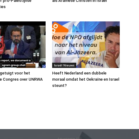
or pro-Palestijnse
als Aramese Christen in Israel
ies
s
Israël Nieuws
 getuigt voor het
Heeft Nederland een dubbele
e Congres over UNRWA
moraal omdat het Oekraïne en Israel
steunt?
Advertentie (11)