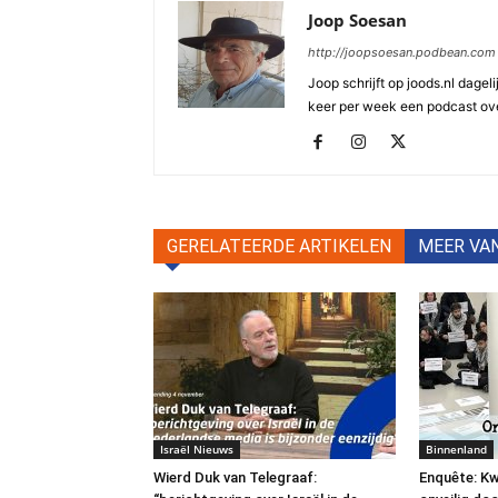
Joop Soesan
http://joopsoesan.podbean.com
Joop schrijft op joods.nl dagel
keer per week een podcast ove
GERELATEERDE ARTIKELEN
MEER VA
Israël Nieuws
Binnenland
Wierd Duk van Telegraaf:
Enquête: Kw