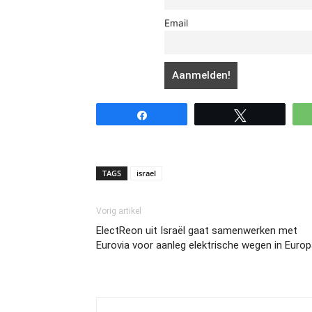
Email
Share
Tweet
TAGS
israel
Vorig artikel
ElectReon uit Israël gaat samenwerken met
Eurovia voor aanleg elektrische wegen in Euro