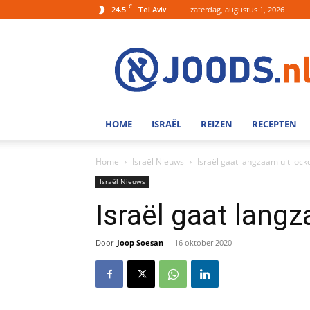
C
24.5
zaterdag, augustus 1, 2026
Tel Aviv
Joods.nl:
Nieuws
uit
Joods
Nederland
en
HOME
ISRAËL
REIZEN
RECEPTEN
Israel
Home
Israël Nieuws
Israël gaat langzaam uit loc
Israël Nieuws
Israël gaat lang
Door
Joop Soesan
-
16 oktober 2020