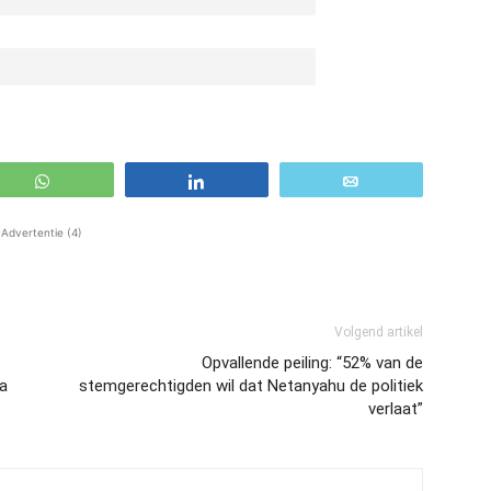
WhatsApp
Share
Email
Advertentie (4)
Volgend artikel
Opvallende peiling: “52% van de
pa
stemgerechtigden wil dat Netanyahu de politiek
verlaat”