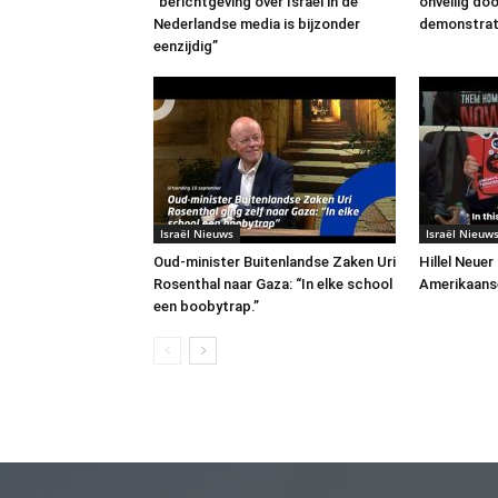
“berichtgeving over Israël in de
onveilig do
Nederlandse media is bijzonder
demonstrat
eenzijdig”
Israël Nieuws
Israël Nieuw
Oud-minister Buitenlandse Zaken Uri
Hillel Neuer
Rosenthal naar Gaza: “In elke school
Amerikaans
een boobytrap.”