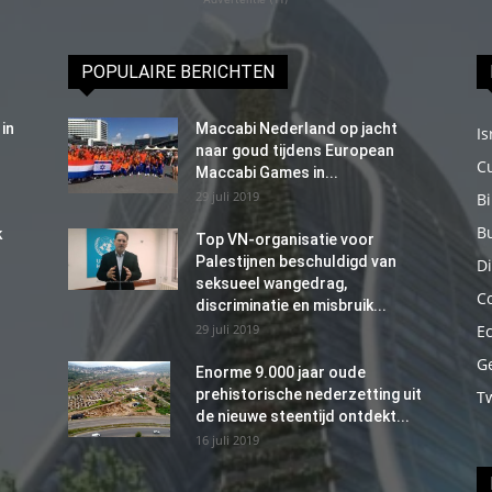
POPULAIRE BERICHTEN
in
Maccabi Nederland op jacht
Is
naar goud tijdens European
C
Maccabi Games in...
29 juli 2019
B
B
k
Top VN-organisatie voor
Palestijnen beschuldigd van
Di
seksueel wangedrag,
C
discriminatie en misbruik...
29 juli 2019
E
G
Enorme 9.000 jaar oude
prehistorische nederzetting uit
T
de nieuwe steentijd ontdekt...
16 juli 2019