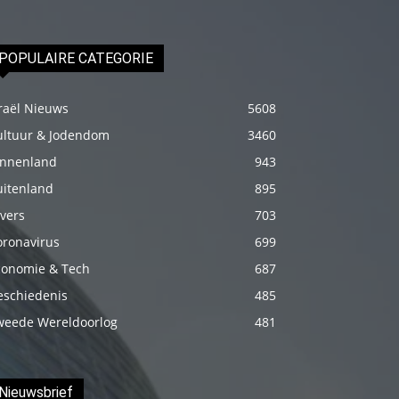
fakat
böylesini
POPULAIRE CATEGORIE
uzun
zamandır
raël Nieuws
5608
görmemiştir
ultuur & Jodendom
3460
hd
innenland
943
porno
uitenland
895
Olgun
bir
vers
703
kadının
oronavirus
699
evine
conomie & Tech
687
paket
eschiedenis
485
attıktan
weede Wereldoorlog
481
sonra
kadının
kendisine
Nieuwsbrief