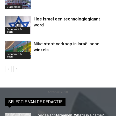
Buitenland
Hoe Israël een technologiegigant
werd
Economie &
Tech
Nike stopt verkoop in Israëlische
winkels
Economie &
Tech
Advertentie (11)
SELECTIE VAN DE REDACTIE
Joodse achternamen. What’s in a name?