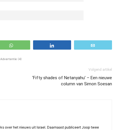
WhatsApp
Share
Email
Advertentie (4)
Volgend artikel
‘Fifty shades of Netanyahu’ – Een nieuwe
column van Simon Soesan
ijks over het nieuws uit Israel. Daarnaast publiceert Joop twee