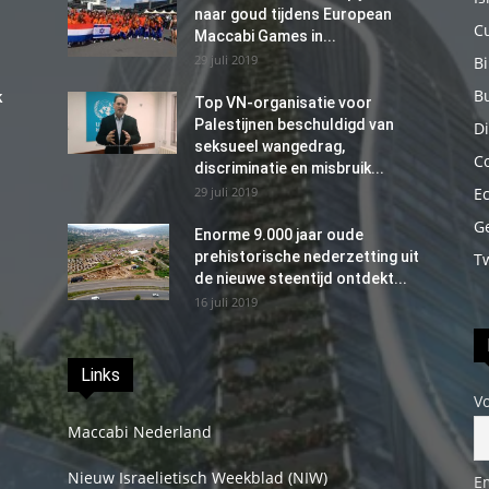
naar goud tijdens European
C
Maccabi Games in...
29 juli 2019
B
B
k
Top VN-organisatie voor
Palestijnen beschuldigd van
Di
seksueel wangedrag,
C
discriminatie en misbruik...
29 juli 2019
E
G
Enorme 9.000 jaar oude
prehistorische nederzetting uit
T
de nieuwe steentijd ontdekt...
16 juli 2019
Links
V
Maccabi Nederland
Nieuw Israelietisch Weekblad (NIW)
E