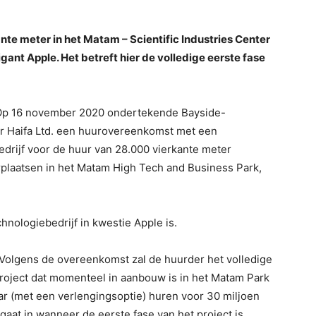
te meter in het Matam – Scientific Industries Center
ant Apple. Het betreft hier de volledige eerste fase
“”Op 16 november 2020 ondertekende Bayside-
er Haifa Ltd. een huurovereenkomst met een
drijf voor de huur van 28.000 vierkante meter
laatsen in het Matam High Tech and Business Park,
echnologiebedrijf in kwestie Apple is.
“Volgens de overeenkomst zal de huurder het volledige
roject dat momenteel in aanbouw is in het Matam Park
r (met een verlengingsoptie) huren voor 30 miljoen
 gaat in wanneer de eerste fase van het project is