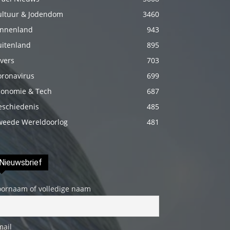
fakat
ultuur & Jodendom
3460
böylesini
innenland
943
uzun
uitenland
895
zamandır
vers
703
görmemiştir
oronavirus
699
hd
conomie & Tech
687
porno
eschiedenis
485
Olgun
weede Wereldoorlog
481
bir
kadının
evine
Nieuwsbrief
paket
attıktan
oornaam of volledige naam
sonra
kadının
kendisine
mail