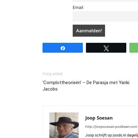
Email
Share
Tweet
Vorig artikel
‘Complottheorieën’ – De Parasja met Yanki
Jacobs
Joop Soesan
http://joopsoesan.podbean.com
Joop schrijft op joods.nl dagel