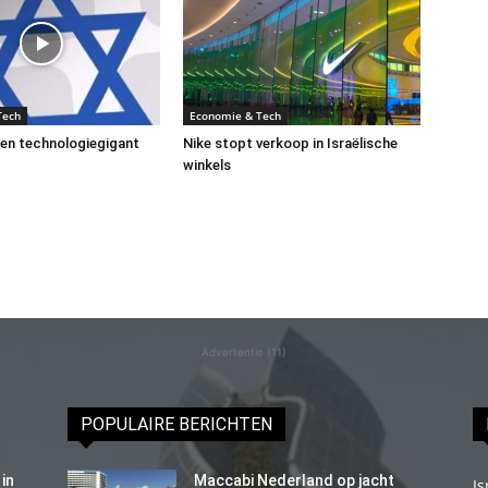
Tech
Economie & Tech
een technologiegigant
Nike stopt verkoop in Israëlische
winkels
Advertentie (11)
POPULAIRE BERICHTEN
in
Maccabi Nederland op jacht
Is