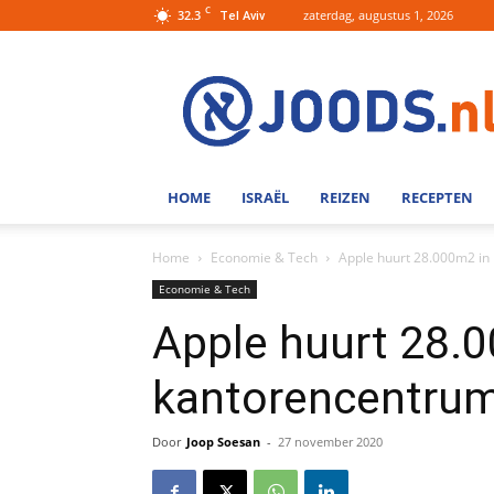
C
32.3
zaterdag, augustus 1, 2026
Tel Aviv
Joods.nl:
Nieuws
uit
Joods
Nederland
en
HOME
ISRAËL
REIZEN
RECEPTEN
Israel
Home
Economie & Tech
Apple huurt 28.000m2 in
Economie & Tech
Apple huurt 28.
kantorencentrum
Door
Joop Soesan
-
27 november 2020