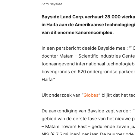
Foto Bayside
Bayside Land Corp. verhuurt 28.000 vierkan
in Haifa aan de Amerikaanse technologiegig
van dit enorme kanorencomplex.
In een persbericht deelde Bayside mee : 
dochter Matam – Scientific Industries Cent
toonaangevend internationaal technologiebe
bovengronds en 620 ondergrondse parkeerp
Haifa.”
Uit onderzoek van “
Globes
” blijkt dat het t
De aankondiging van Bayside zegt verder: 
gebied van de eerste fase van het nieuwe p
– Matam Towers East – gedurende zeven jaa
NIS (€ 7.5 miljoen) per jaar. De huurperiode