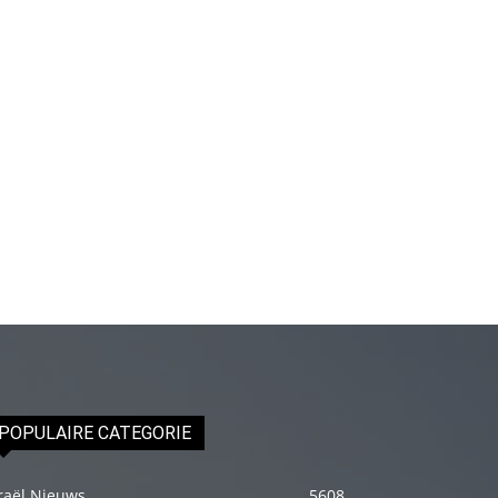
genç
adam
boş
zamanlarında
kuryecilik
yaparak
harçlığını
çıkarmaktadır
türk
porno
Gün
içerisinde
binbir
çeşit
POPULAIRE CATEGORIE
insanla
karşılaşır
raël Nieuws
5608