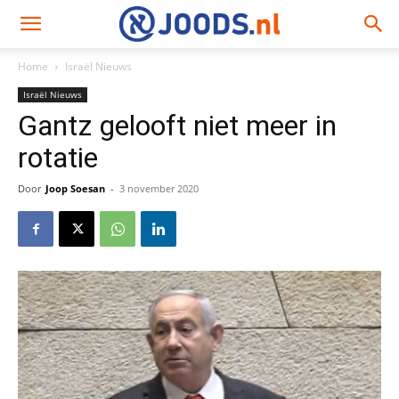
Home
Israël Nieuws
Israël Nieuws
Gantz gelooft niet meer in
rotatie
Door
Joop Soesan
-
3 november 2020