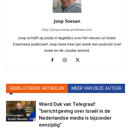
Joop Soesan
http://joopsoesan.podbean.com
Joop schrijft op joods.nl dagelijks over het nieuws uit Israel.
Daarnaast publiceert Joop twee keer per week een podcast over
Israel en de Joodse wereld.
GERELATEERDE ARTIKELEN
MEER VAN DEZE AUTEUR
Wierd Duk van Telegraaf:
“berichtgeving over Israël in de
Nederlandse media is bijzonder
Israël Nieuws
eenzijdig”