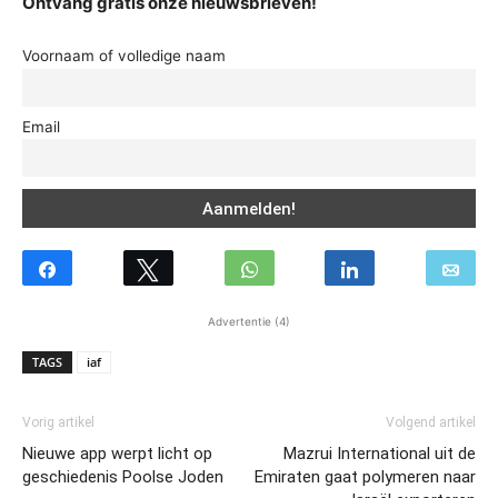
Ontvang gratis onze nieuwsbrieven!
Voornaam of volledige naam
Email
Advertentie (4)
TAGS
iaf
Vorig artikel
Volgend artikel
Nieuwe app werpt licht op
Mazrui International uit de
geschiedenis Poolse Joden
Emiraten gaat polymeren naar