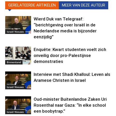
GERELATEERDE ARTIKELEN
MEER VAN DEZE AUTEUR
Wierd Duk van Telegraaf:
“berichtgeving over Israël in de
Nederlandse media is bijzonder
Israël Nieuws
eenzijdig”
Enquête: Kwart studenten voelt zich
onveilig door pro-Palestijnse
demonstraties
Binnenland
Interview met Shadi Khalloul: Leven als
Aramese Christen in Israel
Israël Nieuws
Oud-minister Buitenlandse Zaken Uri
Rosenthal naar Gaza: “In elke school
een boobytrap.”
Israël Nieuws