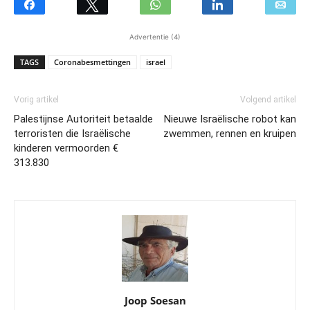
Advertentie (4)
TAGS
Coronabesmettingen
israel
Vorig artikel
Volgend artikel
Palestijnse Autoriteit betaalde
Nieuwe Israëlische robot kan
terroristen die Israëlische
zwemmen, rennen en kruipen
kinderen vermoorden €
313.830
Joop Soesan