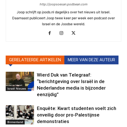
http://joopsoesan.podbean.com
Joop schrijft op joods.nl dagelijks over het nieuws uit Israel.
Daarnaast publiceert Joop twee keer per week een podcast over
Israel en de Joodse wereld.
GERELATEERDE ARTIKELEN
MEER VAN DEZE AUTEUR
Wierd Duk van Telegraaf:
“berichtgeving over Israël in de
Nederlandse media is bijzonder
Israël Nieuws
eenzijdig”
Enquête: Kwart studenten voelt zich
onveilig door pro-Palestijnse
demonstraties
Binnenland