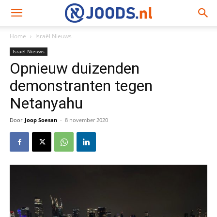
Home
Israël Nieuws
Israël Nieuws
Opnieuw duizenden
demonstranten tegen
Netanyahu
Door
Joop Soesan
-
8 november 2020