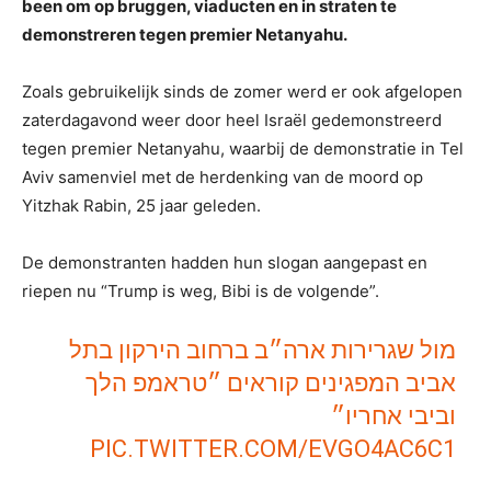
been om op bruggen, viaducten en in straten te
demonstreren tegen premier Netanyahu.
Zoals gebruikelijk sinds de zomer werd er ook afgelopen
zaterdagavond weer door heel Israël gedemonstreerd
tegen premier Netanyahu, waarbij de demonstratie in Tel
Aviv samenviel met de herdenking van de moord op
Yitzhak Rabin, 25 jaar geleden.
De demonstranten hadden hun slogan aangepast en
riepen nu “Trump is weg, Bibi is de volgende”.
מול שגרירות ארה״ב ברחוב הירקון בתל
אביב המפגינים קוראים ״טראמפ הלך
וביבי אחריו״
PIC.TWITTER.COM/EVGO4AC6C1