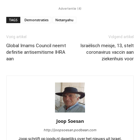
Advertentie (4)
TAGS
Demonstraties
Netanyahu
Vorig artikel
Volgend artikel
Global Imams Council neemt
Israëlisch meisje, 13, stelt
definitie antisemitisme IHRA
coronavirus vaccin aan
aan
ziekenhuis voor
Joop Soesan
http://joopsoesan.podbean.com
Joop schrijft op joods.nl dagelijks over het nieuws uit Israel.