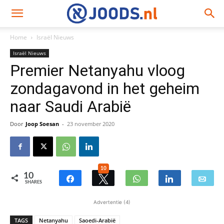
Home
Israël Nieuws
Israël Nieuws
Premier Netanyahu vloog
zondagavond in het geheim
naar Saudi Arabië
Door
Joop Soesan
-
23 november 2020
10
10
SHARES
Advertentie (4)
TAGS
Netanyahu
Saoedi-Arabië