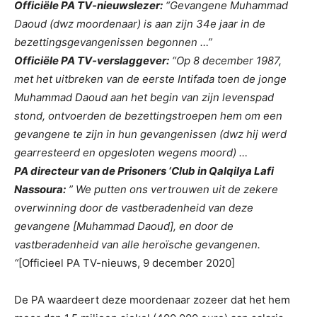
Officiële PA TV-nieuwslezer:
“Gevangene Muhammad
Daoud (dwz moordenaar) is aan zijn 34e jaar in de
bezettingsgevangenissen begonnen …”
Officiële PA TV-verslaggever:
“Op 8 december 1987,
met het uitbreken van de eerste Intifada toen de jonge
Muhammad Daoud aan het begin van zijn levenspad
stond, ontvoerden de bezettingstroepen hem om een ​​
gevangene te zijn in hun gevangenissen (dwz hij werd
gearresteerd en opgesloten wegens moord) …
PA directeur van de Prisoners ‘Club in Qalqilya Lafi
Nassoura:
” We putten ons vertrouwen uit de zekere
overwinning door de vastberadenheid van deze
gevangene [Muhammad Daoud], en door de
vastberadenheid van alle heroïsche gevangenen.
“
[Officieel PA TV-nieuws, 9 december 2020]
De PA waardeert deze moordenaar zozeer dat het hem