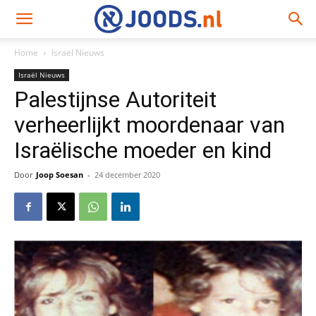
Home
Israël Nieuws
Israël Nieuws
Palestijnse Autoriteit
verheerlijkt moordenaar van
Israëlische moeder en kind
Door
Joop Soesan
-
24 december 2020